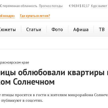
°C
переменная облачность
Прогноз погоды
€
94,84
$
82,17
Курс валют
й воздух»
Где купаться летом?
Сюжеты
Статьи
Фото
Афиша
ТВ
Красноярском крае
ицы облюбовали квартиры 
ком Солнечном
 птицы просятся в гости к жителям микрорайона Солнеч
 публикуют в соцсетях.