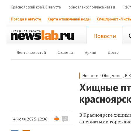
Красноярский край, 8 августа
обновлено: полчаса назад
+16
Погода в августе
Карта отключений воды
Спецпроект «Чисты
Новости
Лента новостей
Сюжеты
Архив
Досье
/
,
Новости
Общество
В 
Хищные пт
красноярс
В Красноярске хищные
4 июля 2025 12:06
17
с пернатыми горожане