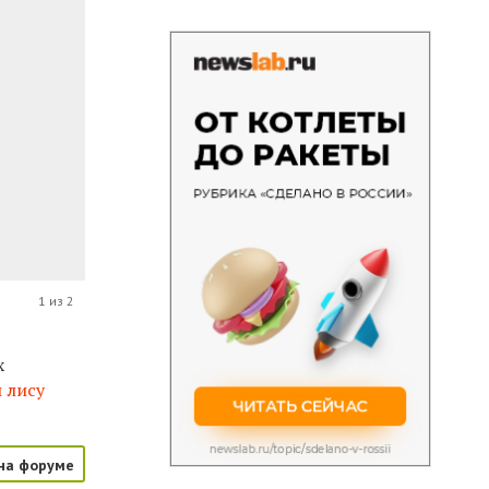
1 из 2
х
 лису
на форуме