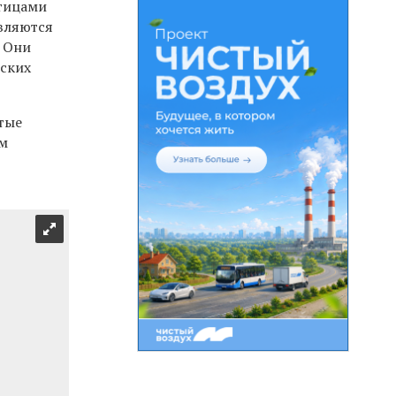
птицами
являются
. Они
дских
тые
ем