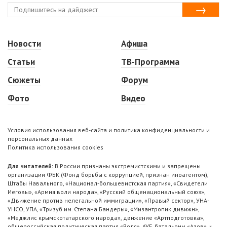
Новости
Афиша
Статьи
ТВ-Программа
Сюжеты
Форум
Фото
Видео
Условия использования веб-сайта и политика конфиденциальности и
персональных данных
Политика использования cookies
Для читателей:
В России признаны экстремистскими и запрещены
организации ФБК (Фонд борьбы с коррупцией, признан иноагентом),
Штабы Навального, «Национал-большевистская партия», «Свидетели
Иеговы», «Армия воли народа», «Русский общенациональный союз»,
«Движение против нелегальной иммиграции», «Правый сектор», УНА-
УНСО, УПА, «Тризуб им. Степана Бандеры», «Мизантропик дивижн»,
«Меджлис крымскотатарского народа», движение «Артподготовка»,
общероссийская политическая партия «Воля», АУЕ, батальоны «Азов» и