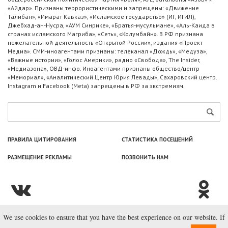
«Айдар». Признаны террористическими и запрещены: «Движение
Талибан», «Имарат Кавказ», «Исламское государство» (ИГ, ИГИЛ),
Джебхад-ан-Нусра, «АУМ Синрике», «Братья-мусульмане», «Аль-Каида в
странах исламского Магриба», «Сеть», «Колумбайн». В РФ признана
нежелательной деятельность «Открытой России», издания «Проект
Медиа». СМИ-иноагентами признаны: телеканал «Дождь», «Медуза»,
«Важные истории», «Голос Америки», радио «Свобода», The Insider,
«Медиазона», ОВД-инфо. Иноагентами признаны общество/центр
«Мемориал», «Аналитический Центр Юрия Левады», Сахаровский центр.
Instagram и Facebook (Metа) запрещены в РФ за экстремизм.
ПРАВИЛА ЦИТИРОВАНИЯ
СТАТИСТИКА ПОСЕЩЕНИЙ
РАЗМЕЩЕНИЕ РЕКЛАМЫ
ПОЗВОНИТЬ НАМ
We use cookies to ensure that you have the best experience on our website. If
© ООО «Лаборатория Новоcтей», 2003—2026.