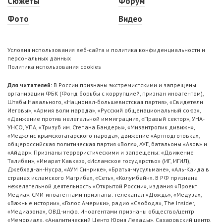
Сюжеты
Форум
Фото
Видео
Условия использования веб-сайта и политика конфиденциальности и
персональных данных
Политика использования cookies
Для читателей:
В России признаны экстремистскими и запрещены
организации ФБК (Фонд борьбы с коррупцией, признан иноагентом),
Штабы Навального, «Национал-большевистская партия», «Свидетели
Иеговы», «Армия воли народа», «Русский общенациональный союз»,
«Движение против нелегальной иммиграции», «Правый сектор», УНА-
УНСО, УПА, «Тризуб им. Степана Бандеры», «Мизантропик дивижн»,
«Меджлис крымскотатарского народа», движение «Артподготовка»,
общероссийская политическая партия «Воля», АУЕ, батальоны «Азов» и
«Айдар». Признаны террористическими и запрещены: «Движение
Талибан», «Имарат Кавказ», «Исламское государство» (ИГ, ИГИЛ),
Джебхад-ан-Нусра, «АУМ Синрике», «Братья-мусульмане», «Аль-Каида в
странах исламского Магриба», «Сеть», «Колумбайн». В РФ признана
нежелательной деятельность «Открытой России», издания «Проект
Медиа». СМИ-иноагентами признаны: телеканал «Дождь», «Медуза»,
«Важные истории», «Голос Америки», радио «Свобода», The Insider,
«Медиазона», ОВД-инфо. Иноагентами признаны общество/центр
«Мемориал», «Аналитический Центр Юрия Левады», Сахаровский центр.