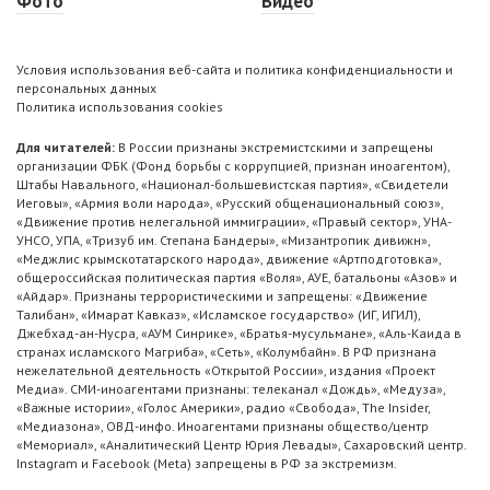
Фото
Видео
Условия использования веб-сайта и политика конфиденциальности и
персональных данных
Политика использования cookies
Для читателей:
В России признаны экстремистскими и запрещены
организации ФБК (Фонд борьбы с коррупцией, признан иноагентом),
Штабы Навального, «Национал-большевистская партия», «Свидетели
Иеговы», «Армия воли народа», «Русский общенациональный союз»,
«Движение против нелегальной иммиграции», «Правый сектор», УНА-
УНСО, УПА, «Тризуб им. Степана Бандеры», «Мизантропик дивижн»,
«Меджлис крымскотатарского народа», движение «Артподготовка»,
общероссийская политическая партия «Воля», АУЕ, батальоны «Азов» и
«Айдар». Признаны террористическими и запрещены: «Движение
Талибан», «Имарат Кавказ», «Исламское государство» (ИГ, ИГИЛ),
Джебхад-ан-Нусра, «АУМ Синрике», «Братья-мусульмане», «Аль-Каида в
странах исламского Магриба», «Сеть», «Колумбайн». В РФ признана
нежелательной деятельность «Открытой России», издания «Проект
Медиа». СМИ-иноагентами признаны: телеканал «Дождь», «Медуза»,
«Важные истории», «Голос Америки», радио «Свобода», The Insider,
«Медиазона», ОВД-инфо. Иноагентами признаны общество/центр
«Мемориал», «Аналитический Центр Юрия Левады», Сахаровский центр.
Instagram и Facebook (Metа) запрещены в РФ за экстремизм.