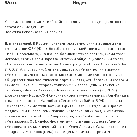
Фото
Видео
Условия использования веб-сайта и политика конфиденциальности и
персональных данных
Политика использования cookies
Для читателей:
В России признаны экстремистскими и запрещены
организации ФБК (Фонд борьбы с коррупцией, признан иноагентом),
Штабы Навального, «Национал-большевистская партия», «Свидетели
Иеговы», «Армия воли народа», «Русский общенациональный союз»,
«Движение против нелегальной иммиграции», «Правый сектор», УНА-
УНСО, УПА, «Тризуб им. Степана Бандеры», «Мизантропик дивижн»,
«Меджлис крымскотатарского народа», движение «Артподготовка»,
общероссийская политическая партия «Воля», АУЕ, батальоны «Азов» и
«Айдар». Признаны террористическими и запрещены: «Движение
Талибан», «Имарат Кавказ», «Исламское государство» (ИГ, ИГИЛ),
Джебхад-ан-Нусра, «АУМ Синрике», «Братья-мусульмане», «Аль-Каида в
странах исламского Магриба», «Сеть», «Колумбайн». В РФ признана
нежелательной деятельность «Открытой России», издания «Проект
Медиа». СМИ-иноагентами признаны: телеканал «Дождь», «Медуза»,
«Важные истории», «Голос Америки», радио «Свобода», The Insider,
«Медиазона», ОВД-инфо. Иноагентами признаны общество/центр
«Мемориал», «Аналитический Центр Юрия Левады», Сахаровский центр.
Instagram и Facebook (Metа) запрещены в РФ за экстремизм.