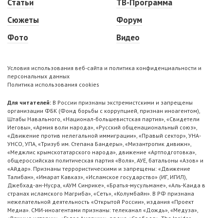
Статьи
ТВ-Программа
Сюжеты
Форум
Фото
Видео
Условия использования веб-сайта и политика конфиденциальности и
персональных данных
Политика использования cookies
Для читателей:
В России признаны экстремистскими и запрещены
организации ФБК (Фонд борьбы с коррупцией, признан иноагентом),
Штабы Навального, «Национал-большевистская партия», «Свидетели
Иеговы», «Армия воли народа», «Русский общенациональный союз»,
«Движение против нелегальной иммиграции», «Правый сектор», УНА-
УНСО, УПА, «Тризуб им. Степана Бандеры», «Мизантропик дивижн»,
«Меджлис крымскотатарского народа», движение «Артподготовка»,
общероссийская политическая партия «Воля», АУЕ, батальоны «Азов» и
«Айдар». Признаны террористическими и запрещены: «Движение
Талибан», «Имарат Кавказ», «Исламское государство» (ИГ, ИГИЛ),
Джебхад-ан-Нусра, «АУМ Синрике», «Братья-мусульмане», «Аль-Каида в
странах исламского Магриба», «Сеть», «Колумбайн». В РФ признана
нежелательной деятельность «Открытой России», издания «Проект
Медиа». СМИ-иноагентами признаны: телеканал «Дождь», «Медуза»,