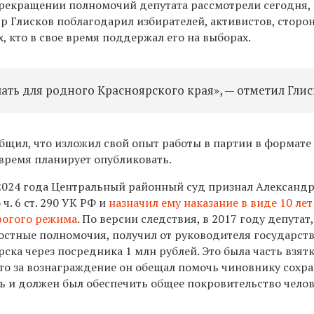
рекращении полномочий депутата рассмотрели сегодня, 
др Глисков поблагодарил избирателей, активистов, сторо
х, кто в свое время поддержал его на выборах.
ать для родного Красноярского края», — отметил Глис
бщил, что изложил свой опыт работы в партии в формате
время планирует опубликовать.
2024 года Центральный районный суд признал Александ
ч. 6 ст. 290 УК РФ и
назначил ему наказание в виде 10 ле
рогого режима
. По версии следствия, в 2017 году депутат,
остные полномочия, получил от руководителя государст
ка через посредника 1 млн рублей. Это была часть взятк
что за вознаграждение он обещал помочь чиновнику сохр
 и должен был обеспечить общее покровительство чело