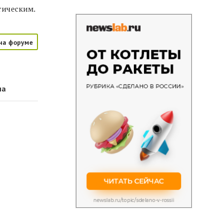
тическим.
на форуме
ма