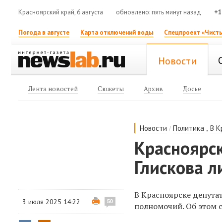
Красноярский край, 6 августа
обновлено: пять минут назад
+1
Погода в августе
Карта отключений воды
Спецпроект «Чисты
Новости
Лента новостей
Сюжеты
Архив
Досье
/
,
Новости
Политика
В К
Красноярс
Глискова 
В Красноярске депута
3 июля 2025 14:22
50
полномочий. Об этом 