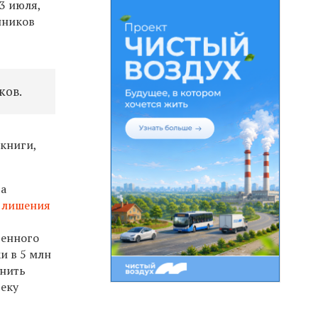
3 июля,
нников
ков.
 книги,
ра
т лишения
венного
и в 5 млн
анить
веку