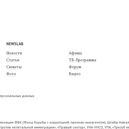
NEWSLAB
Новости
Афиша
Статьи
ТВ-Программа
Сюжеты
Форум
Фото
Видео
персональных данных
низации ФБК (Фонд борьбы с коррупцией, признан иноагентом), Штабы Навал
ротив нелегальной иммиграции», «Правый сектор», УНА-УНСО, УПА, «Тризуб и