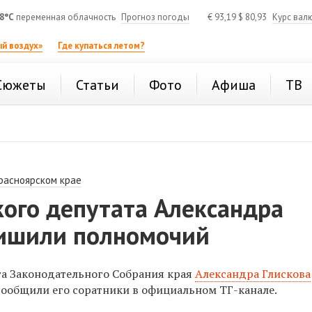
8°C
переменная облачность
Прогноз погоды
€
93,19
$
80,93
Курс вал
й воздух»
Где купаться летом?
Сюжеты
Статьи
Фото
Афиша
ТВ
расноярском крае
кого депутата Александра
лишили полномочий
та Законодательного Собрания края
Александра Глискова
сообщили его соратники в официальном ТГ-канале.