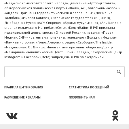
«Меджлис крымскотатарского народа», движение «Артподготовка»,
общероссийская политическая партия «Воля», АУЕ, батальоны «Азов» и
«Айдар». Признаны террористическими и запрещены: «Движение
Талибан», «Имарат Кавказ», «Исламское государство» (ИГ, ИГИЛ),
Джебхад-ан-Нусра, «АУМ Синрике», «Братья-мусульмане», «Аль-Каида в
странах исламского Магриба», «Сеть», «Колумбайн». В РФ признана
нежелательной деятельность «Открытой России», издания «Проект
Медиа». СМИ-иноагентами признаны: телеканал «Дождь», «Медуза»,
«Важные истории», «Голос Америки», радио «Свобода», The Insider,
«Медиазона», ОВД-инфо. Иноагентами признаны общество/центр
«Мемориал», «Аналитический Центр Юрия Левады», Сахаровский центр.
Instagram и Facebook (Metа) запрещены в РФ за экстремизм.
ПРАВИЛА ЦИТИРОВАНИЯ
СТАТИСТИКА ПОСЕЩЕНИЙ
РАЗМЕЩЕНИЕ РЕКЛАМЫ
ПОЗВОНИТЬ НАМ