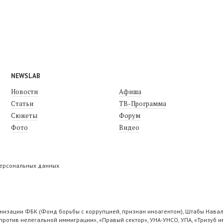
NEWSLAB
Новости
Афиша
Статьи
ТВ-Программа
Сюжеты
Форум
Фото
Видео
персональных данных
низации ФБК (Фонд борьбы с коррупцией, признан иноагентом), Штабы Навал
ротив нелегальной иммиграции», «Правый сектор», УНА-УНСО, УПА, «Тризуб и