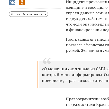
Инцидент произошел в
женщине и сообщил о в
украли данные семьи м
Уголок Остапа Бендера
и двух детях. Затем ж
что если она немедлен
в финансировании нед
Пострадавшая выполни
показала аферистам сч
рублей. Женщина дума
«О мошенниках я знала из СМИ, 
который меня информировал. Одн
поверила», — рассказала житель
Правоохранители возб
неделю жители Красно