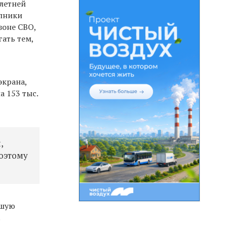
летней
упники
зоне СВО,
ать тем,
экрана,
а 153 тыс.
,
поэтому
дшую
.