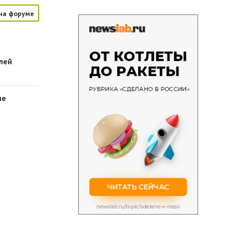
на форуме
лей
ие