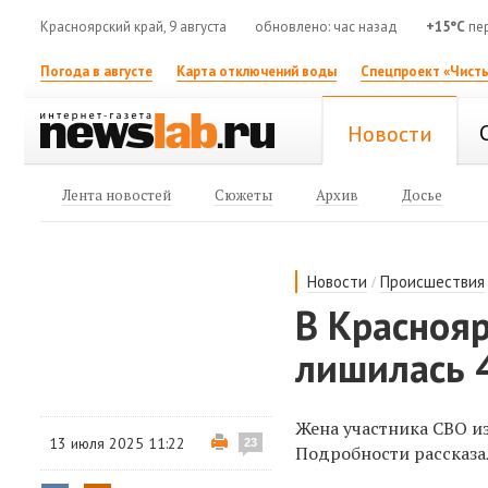
Красноярский край, 9 августа
обновлено: час назад
+15°C
пер
Погода в августе
Карта отключений воды
Спецпроект «Чисты
Новости
Лента новостей
Сюжеты
Архив
Досье
/
Новости
Происшествия
В Краснояр
лишилась 
Жена участника СВО и
13 июля 2025 11:22
23
Подробности рассказа