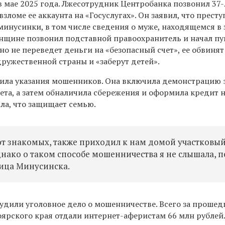
 мае 2025 года. Лжесотрудник Центробанка позвонил 37-
зломе ее аккаунта на «Госуслугах». Он заявил, что прест
инусинки, в том числе сведения о муже, находящемся в 
енщине позвонил подставной правоохранитель и начал пуг
но не переведет деньги на «безопасный счет», ее обвинят
ружественной страны и «заберут детей».
ла указания мошенников. Она включила демонстрацию 
ета, а затем обналичила сбережения и оформила кредит н
ла, что защищает семью.
от знакомых, также приходил к нам домой участковый
ако о таком способе мошенничества я не слышала, 
ница Минусинска.
удили уголовное дело о мошенничестве. Всего за проше
ярского края отдали интернет-аферистам 66 млн рублей