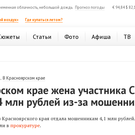
еменная облачность, небольшой дождь
Прогноз погоды
€
94,84
$
82,
й воздух»
Где купаться летом?
Сюжеты
Статьи
Фото
Афиша
ТВ
,
В Красноярском крае
ском крае жена участника 
4 млн рублей из-за мошенн
з Красноярского края отдала мошенникам 4,1 млн рублей
ли в
прокуратуре
.