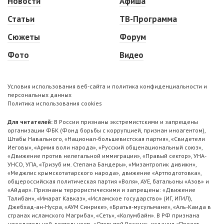
Новости
Афиша
Статьи
ТВ-Программа
Сюжеты
Форум
Фото
Видео
Условия использования веб-сайта и политика конфиденциальности и
персональных данных
Политика использования cookies
Для читателей:
В России признаны экстремистскими и запрещены
организации ФБК (Фонд борьбы с коррупцией, признан иноагентом),
Штабы Навального, «Национал-большевистская партия», «Свидетели
Иеговы», «Армия воли народа», «Русский общенациональный союз»,
«Движение против нелегальной иммиграции», «Правый сектор», УНА-
УНСО, УПА, «Тризуб им. Степана Бандеры», «Мизантропик дивижн»,
«Меджлис крымскотатарского народа», движение «Артподготовка»,
общероссийская политическая партия «Воля», АУЕ, батальоны «Азов» и
«Айдар». Признаны террористическими и запрещены: «Движение
Талибан», «Имарат Кавказ», «Исламское государство» (ИГ, ИГИЛ),
Джебхад-ан-Нусра, «АУМ Синрике», «Братья-мусульмане», «Аль-Каида в
странах исламского Магриба», «Сеть», «Колумбайн». В РФ признана
нежелательной деятельность «Открытой России», издания «Проект