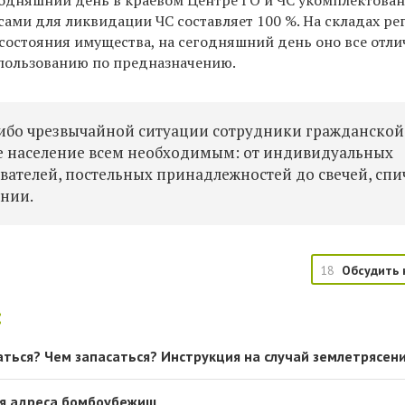
егодняшний день в краевом Центре ГО и ЧС укомплектова
ами для ликвидации ЧС составляет 100 %. На складах ре
состояния имущества, на сегодняшний день оно все отли
использованию по предназначению.
й-либо чрезвычайной ситуации сотрудники гражданской
е население всем необходимым: от индивидуальных
вателей, постельных принадлежностей до свечей, спи
ении.
18
Обсудить 
:
аться? Чем запасаться? Инструкция на случай землетрясен
тся адреса бомбоубежищ