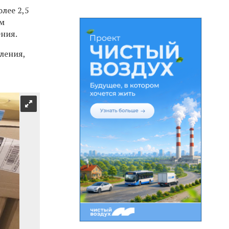
лее 2,5
м
ния.
ления,