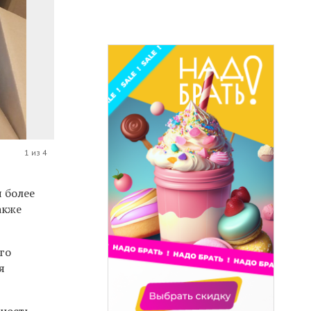
1 из 4
я более
акже
го
я