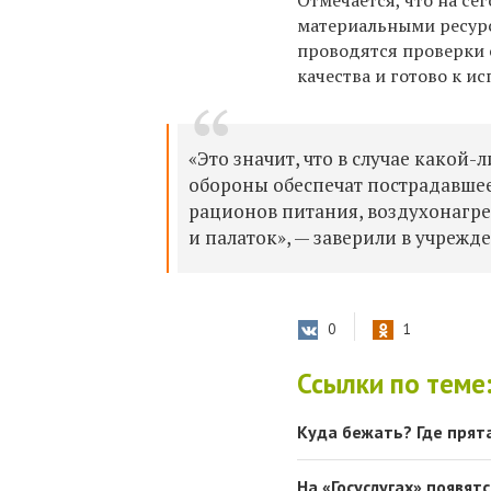
Отмечается, что на с
материальными ресурс
проводятся проверки 
качества и готово к 
«Это значит, что в случае како
обороны обеспечат пострадавше
рационов питания, воздухонагре
и палаток», — заверили в учрежд
0
1
Ссылки по теме
Куда бежать? Где прят
На «Госуслугах» появя