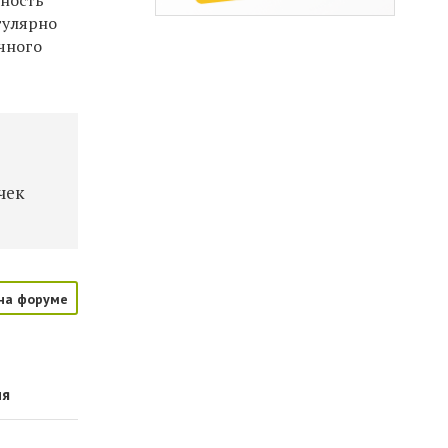
нность
гулярно
чного
чек
на форуме
ия