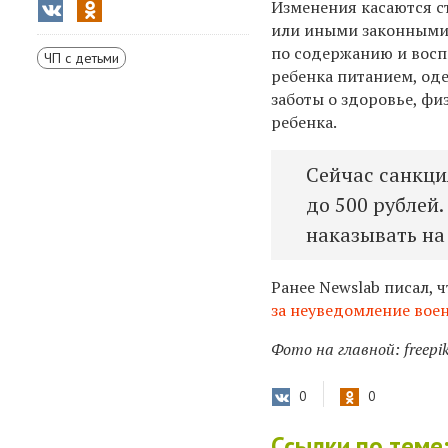
Изменения касаются с
или иными законными
по содержанию и восп
ЧП с детьми
ребенка питанием, од
заботы о здоровье, ф
ребенка.
Сейчас санкци
до 500 рублей
наказывать на 
Ранее Newslab писал, 
за неуведомление вое
Фото на главной: freepi
0
0
Ссылки по теме