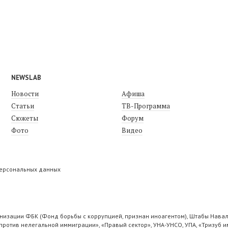
NEWSLAB
Новости
Афиша
Статьи
ТВ-Программа
Сюжеты
Форум
Фото
Видео
персональных данных
низации ФБК (Фонд борьбы с коррупцией, признан иноагентом), Штабы Навал
ротив нелегальной иммиграции», «Правый сектор», УНА-УНСО, УПА, «Тризуб и