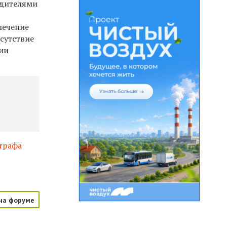
одителями
печение
сутствие
тии
трафа
на форуме