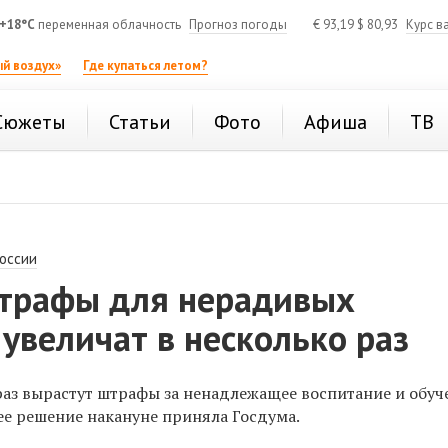
+18°C
переменная облачность
Прогноз погоды
€
93,19
$
80,93
Курс в
й воздух»
Где купаться летом?
Сюжеты
Статьи
Фото
Афиша
ТВ
России
штрафы для нерадивых
увеличат в несколько раз
 раз вырастут штрафы за ненадлежащее воспитание и обуч
ее решение накануне приняла Госдума.