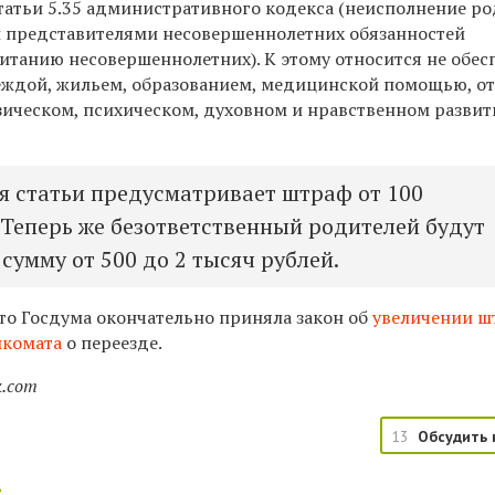
татьи 5.35 административного кодекса (неисполнение р
 представителями несовершеннолетних обязанностей
итанию несовершеннолетних). К этому относится не обес
еждой, жильем, образованием, медицинской помощью, от
изическом, психическом, духовном и нравственном разви
я статьи предусматривает штраф от 100
. Теперь же безответственный родителей будут
сумму от 500 до 2 тысяч рублей.
что Госдума окончательно приняла закон об
увеличении ш
нкомата
о переезде.
k.com
13
Обсудить 
: