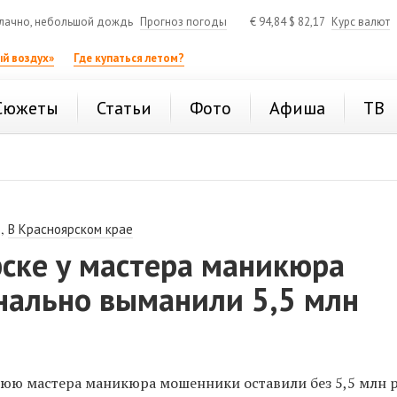
лачно, небольшой дождь
Прогноз погоды
€
94,84
$
82,17
Курс валют
й воздух»
Где купаться летом?
Сюжеты
Статьи
Фото
Афиша
ТВ
,
В Красноярском крае
рске у мастера маникюра
нально выманили 5,5 млн
нюю мастера маникюра мошенники оставили без 5,5 млн р