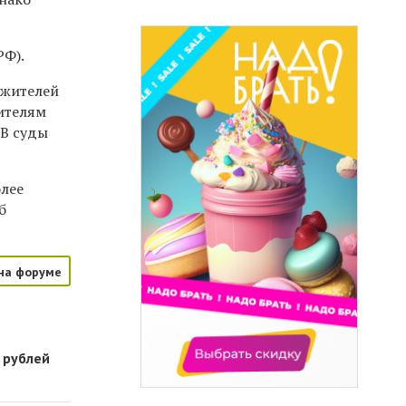
РФ).
 жителей
нителям
 В суды
лее
б
на форуме
 рублей