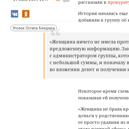
рассказали в
прокурат
История началась еще 
добавили в группу об 
Уголок Остапа Бендера
«Женщина ничего не имела проти
предложенную информацию. Заин
с администратором группы, котор
с небольшой суммы, и поначалу в
во вложении денег и получении и
Некоторое время схем
показывал ей получен
«Женщина не брала кр
деньги у родственнико
ее просто удалили из 
стала жертвой аферы, 