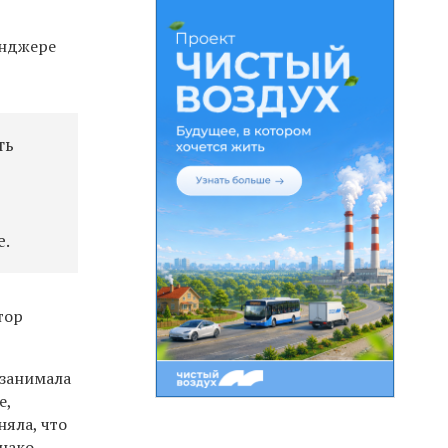
енджере
ть
е.
тор
 занимала
е,
няла, что
днако