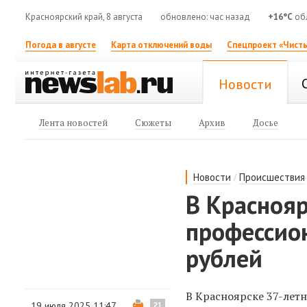
Красноярский край, 8 августа
обновлено: час назад
+16°C
об
Погода в августе
Карта отключений воды
Спецпроект «Чисты
Новости
Лента новостей
Сюжеты
Архив
Досье
/
Новости
Происшествия
В Красноя
профессио
рублей
В Красноярске 37-лет
19 июля 2025 11:47
21