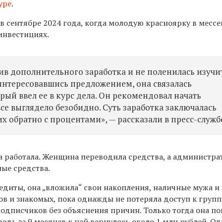
уре
.
в сентябре 2024 года, когда молодую красноярку в месс
инвестициях.
в дополнительного заработка и не поленилась изучи
тересовавшись предложением, она связалась
ый ввел ее в курс дела. Он рекомендовал начать
се выглядело безобидно. Суть заработка заключалась
х обратно с процентами», — рассказали в пресс-служб
а работала. Женщина переводила средства, а администра
ные средства.
едиты, она „вложила“ свои накопления, наличные мужа и
в и знакомых, пока однажды не потеряла доступ к групп
подписчиков без объяснения причин. Только тогда она по
ведь за 9 месяцев к ней вернулось около 1 млн рублей. О