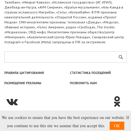
Талибан», «Имарат Кавказ», «Исламское государство» (ИГ, ИГИЛ),
Джебхад-ан-Нусра, «АУМ Синрике», «Братья-мусульмане», «Аль-Каида в
странах исламского Магриба», «Сеть», «Колумбайн». В РФ признана
нежелательной деятельность «Открытой России», издания «Проект
Медиа». СМИ-иноагентами признаны: телеканал «Дождь», «Медуза»,
«Важные истории», «Голос Америки», радио «Свобода», The Insider,
«Медиазона», ОВД-инфо. Иноагентами признаны общество/центр
«Мемориал», «Аналитический Центр Юрия Левады», Сахаровский центр.
Instagram и Facebook (Metа) запрещены в РФ за экстремизм.
ПРАВИЛА ЦИТИРОВАНИЯ
СТАТИСТИКА ПОСЕЩЕНИЙ
РАЗМЕЩЕНИЕ РЕКЛАМЫ
ПОЗВОНИТЬ НАМ
We use cookies to ensure that you have the best experience on our website. If
© ООО «Лаборатория Новоcтей», 2003—2026.
you continue to use this site we assume that you accept this.
OK