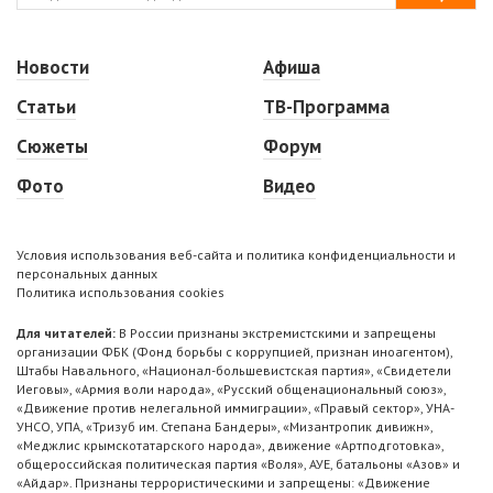
Новости
Афиша
Статьи
ТВ-Программа
Сюжеты
Форум
Фото
Видео
Условия использования веб-сайта и политика конфиденциальности и
персональных данных
Политика использования cookies
Для читателей:
В России признаны экстремистскими и запрещены
организации ФБК (Фонд борьбы с коррупцией, признан иноагентом),
Штабы Навального, «Национал-большевистская партия», «Свидетели
Иеговы», «Армия воли народа», «Русский общенациональный союз»,
«Движение против нелегальной иммиграции», «Правый сектор», УНА-
УНСО, УПА, «Тризуб им. Степана Бандеры», «Мизантропик дивижн»,
«Меджлис крымскотатарского народа», движение «Артподготовка»,
общероссийская политическая партия «Воля», АУЕ, батальоны «Азов» и
«Айдар». Признаны террористическими и запрещены: «Движение