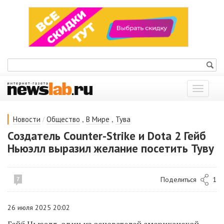
Показат
меню
/
,
,
Новости
Общество
В Мире
Тува
Создатель Counter-Strike и Dota 2 Гейб
Ньюэлл выразил желание посетить Туву
Поделиться
1
7
26 июля 2025 20:02
Гейб Ньюэлл, один из основателей американской