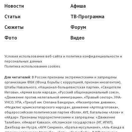
Новости
Афиша
Статьи
ТВ-Программа
Сюжеты
Форум
Фото
Видео
Условия использования веб-сайта и политика конфиденциальности и
персональных данных
Политика использования cookies
Для читателей:
В России признаны экстремистскими и запрещены
организации ФБК (Фонд борьбы с коррупцией, признан иноагентом),
Штабы Навального, «Национал-большевистская партия», «Свидетели
Иеговы», «Армия воли народа», «Русский общенациональный союз»,
«Движение против нелегальной иммиграции», «Правый сектор», УНА-
УНСО, УПА, «Тризуб им. Степана Бандеры», «Мизантропик дивижн»,
«Меджлис крымскотатарского народа», движение «Артподготовка»,
общероссийская политическая партия «Воля», АУЕ, батальоны «Азов» и
«Айдар». Признаны террористическими и запрещены: «Движение
Талибан», «Имарат Кавказ», «Исламское государство» (ИГ, ИГИЛ),
Джебхад-ан-Нусра, «АУМ Синрике», «Братья-мусульмане», «Аль-Каида в