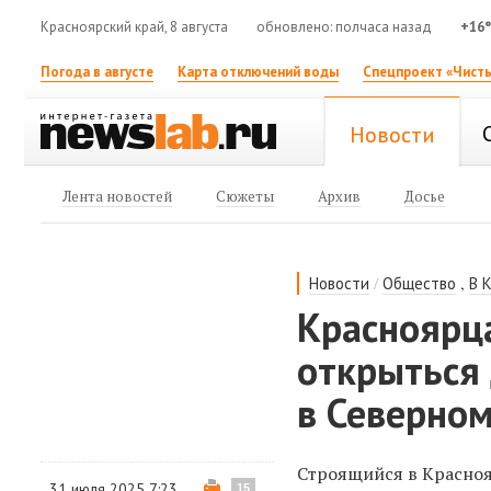
Красноярский край, 8 августа
обновлено: полчаса назад
+16
Погода в августе
Карта отключений воды
Спецпроект «Чисты
Новости
Лента новостей
Сюжеты
Архив
Досье
/
,
Новости
Общество
В 
Красноярца
открыться
в Северно
Строящийся в Красноя
31 июля 2025 7:23
15