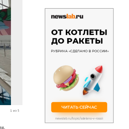
1 из 5
ля,