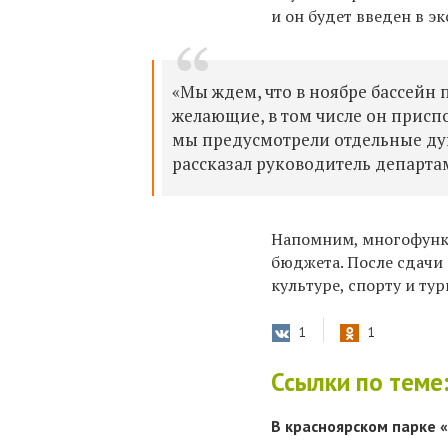
и он будет введен в э
«Мы ждем, что в ноябре бассейн 
желающие, в том числе он присп
мы предусмотрели отдельные душ
рассказал руководитель департа
Напомним, многофункц
бюджета. П
осле сдачи
культуре, спорту и тур
1
1
Ссылки по теме
В красноярском парке 