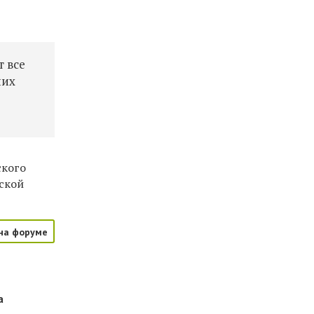
т все
них
ского
еской
на форуме
а