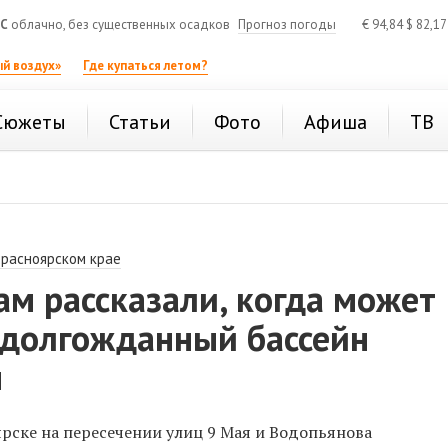
°C
облачно, без существенных осадков
Прогноз погоды
€
94,84
$
82,1
й воздух»
Где купаться летом?
Сюжеты
Статьи
Фото
Афиша
ТВ
Красноярском крае
м рассказали, когда может
 долгожданный бассейн
м
рске на пересечении улиц 9 Мая и Водопьянова