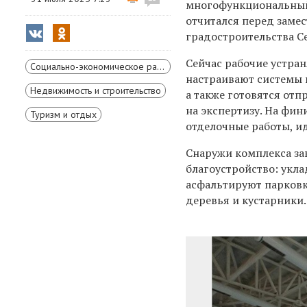
многофункциональный 
отчитался перед заме
градостроительства 
Сейчас рабочие устран
Социально-экономическое развитие Красноярского края
настраивают системы 
Недвижимость и строительство
а также готовятся от
на экспертизу. На ф
Туризм и отдых
отделочные работы, ид
Снаружи комплекса за
благоустройство: укла
асфальтируют парковк
деревья и кустарники.