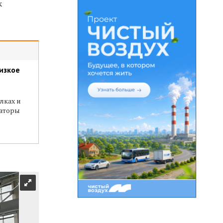
к
изкое
лках и
аторы