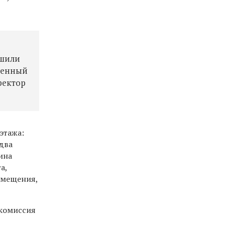
ешили
еменный
ректор
этажа:
 два
ина
а,
омещения,
 комиссия