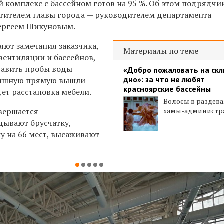
комплекс с бассейном готов на 95 %. Об этом подрядчи
стителем главы города — руководителем департамента
Сергеем Шикуновым.
яют замечания заказчика,
Материалы по теме
вентиляции и бассейнов,
править пробы воды
«Добро пожаловать на скл
дно»: за что не любят
инишную прямую вышли
красноярские бассейны
ет расстановка мебели.
Волосы в раздева
вершается
хамы-администр
дывают брусчатку,
у на 66 мест, высаживают