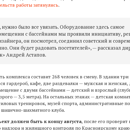
ельств работы затянулись
.
 нужно было все увязать. Оборудование здесь самое
 помещении с бассейнами мы проявили инициативу, р
дизайнера, он посмотрел, соединил советский и совр
но. Они будет радовать посетителей», — рассказал ди
к» Андрей Астапов.
ь комплекса составит 268 человек в смену. В здании три 
ся гардероб, кафе, две раздевалки — мужская и женская,
мещение с двумя бассейнами — детский и взрослый (глуб
орого — 3,5 метра). На остальных этажах — детская комнат
силовых тренировок, музей спорта, административные п
 шашечно-шахматного клуба.
ект должен быть к концу августа
, после его проверит
 надзора и жилищного контроля по Красноярскому краю