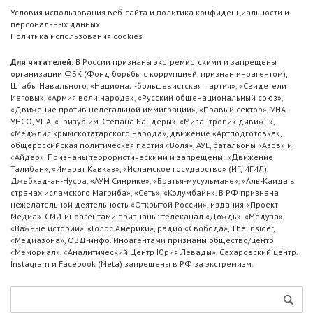
Условия использования веб-сайта и политика конфиденциальности и
персональных данных
Политика использования cookies
Для читателей:
В России признаны экстремистскими и запрещены
организации ФБК (Фонд борьбы с коррупцией, признан иноагентом),
Штабы Навального, «Национал-большевистская партия», «Свидетели
Иеговы», «Армия воли народа», «Русский общенациональный союз»,
«Движение против нелегальной иммиграции», «Правый сектор», УНА-
УНСО, УПА, «Тризуб им. Степана Бандеры», «Мизантропик дивижн»,
«Меджлис крымскотатарского народа», движение «Артподготовка»,
общероссийская политическая партия «Воля», АУЕ, батальоны «Азов» и
«Айдар». Признаны террористическими и запрещены: «Движение
Талибан», «Имарат Кавказ», «Исламское государство» (ИГ, ИГИЛ),
Джебхад-ан-Нусра, «АУМ Синрике», «Братья-мусульмане», «Аль-Каида в
странах исламского Магриба», «Сеть», «Колумбайн». В РФ признана
нежелательной деятельность «Открытой России», издания «Проект
Медиа». СМИ-иноагентами признаны: телеканал «Дождь», «Медуза»,
«Важные истории», «Голос Америки», радио «Свобода», The Insider,
«Медиазона», ОВД-инфо. Иноагентами признаны общество/центр
«Мемориал», «Аналитический Центр Юрия Левады», Сахаровский центр.
Instagram и Facebook (Metа) запрещены в РФ за экстремизм.