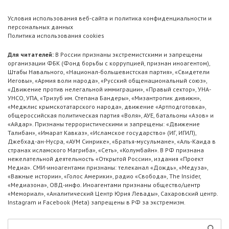
Условия использования веб-сайта и политика конфиденциальности и
персональных данных
Политика использования cookies
Для читателей:
В России признаны экстремистскими и запрещены
организации ФБК (Фонд борьбы с коррупцией, признан иноагентом),
Штабы Навального, «Национал-большевистская партия», «Свидетели
Иеговы», «Армия воли народа», «Русский общенациональный союз»,
«Движение против нелегальной иммиграции», «Правый сектор», УНА-
УНСО, УПА, «Тризуб им. Степана Бандеры», «Мизантропик дивижн»,
«Меджлис крымскотатарского народа», движение «Артподготовка»,
общероссийская политическая партия «Воля», АУЕ, батальоны «Азов» и
«Айдар». Признаны террористическими и запрещены: «Движение
Талибан», «Имарат Кавказ», «Исламское государство» (ИГ, ИГИЛ),
Джебхад-ан-Нусра, «АУМ Синрике», «Братья-мусульмане», «Аль-Каида в
странах исламского Магриба», «Сеть», «Колумбайн». В РФ признана
нежелательной деятельность «Открытой России», издания «Проект
Медиа». СМИ-иноагентами признаны: телеканал «Дождь», «Медуза»,
«Важные истории», «Голос Америки», радио «Свобода», The Insider,
«Медиазона», ОВД-инфо. Иноагентами признаны общество/центр
«Мемориал», «Аналитический Центр Юрия Левады», Сахаровский центр.
Instagram и Facebook (Metа) запрещены в РФ за экстремизм.