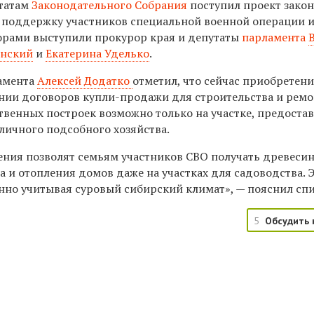
утатам
Законодательного Собрания
поступил проект закон
 поддержку участников специальной военной операции и
торами выступили прокурор края и депутаты
парламента
инский
и
Екатерина Уделько
.
ламента
Алексей Додатко
отметил, что сейчас приобретен
нии договоров купли-продажи для строительства и ремо
твенных построек возможно только на участке, предоста
личного подсобного хозяйства.
ния позволят семьям участников СВО получать древесин
а и отопления домов даже на участках для садоводства. 
нно учитывая суровый сибирский климат», — пояснил спи
5
Обсудить 