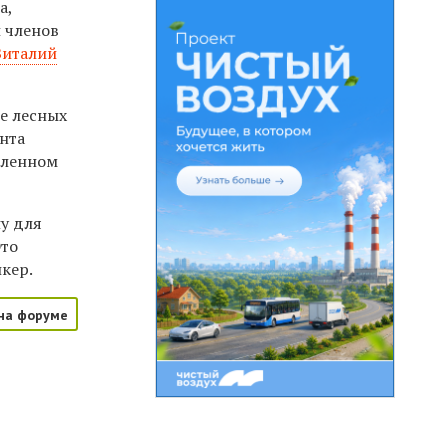
а,
 членов
Виталий
ие лесных
нта
вленном
у для
Это
кер.
на форуме