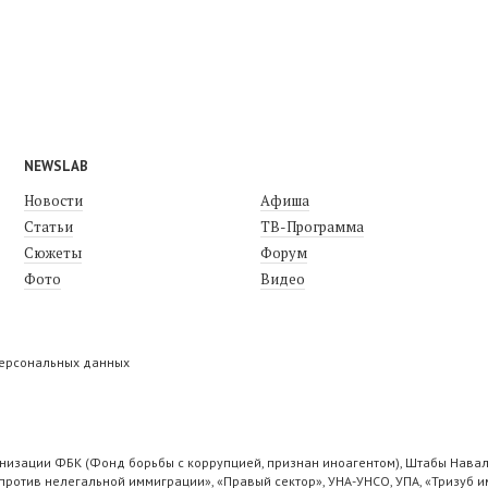
NEWSLAB
Новости
Афиша
Статьи
ТВ-Программа
Сюжеты
Форум
Фото
Видео
персональных данных
низации ФБК (Фонд борьбы с коррупцией, признан иноагентом), Штабы Навал
ротив нелегальной иммиграции», «Правый сектор», УНА-УНСО, УПА, «Тризуб и