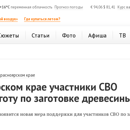
+16°C
переменная облачность
Прогноз погоды
€
94,06
$
81,41
Курс в
й воздух»
Где купаться летом?
Сюжеты
Статьи
Фото
Афиша
ТВ
Красноярском крае
ском крае участники СВО
готу по заготовке древесин
появится новая мера поддержки для участников СВО по з