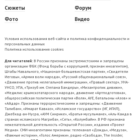
Сюжеты
Форум
Фото
Видео
Условия использования веб-сайта и политика конфиденциальности и
персональных данных
Политика использования cookies
Для читателей:
В России признаны экстремистскими и запрещены
организации ФБК (Фонд борьбы с коррупцией, признан иноагентом),
Штабы Навального, «Национал-большевистская партия», «Свидетели
Иеговы», «Армия воли народа», «Русский общенациональный союз»,
«Движение против нелегальной иммиграции», «Правый сектор», УНА-
УНСО, УПА, «Тризуб им. Степана Бандеры», «Мизантропик дивижн»,
«Меджлис крымскотатарского народа», движение «Артподготовка»,
общероссийская политическая партия «Воля», АУЕ, батальоны «Азов» и
«Айдар». Признаны террористическими и запрещены: «Движение
Талибан», «Имарат Кавказ», «Исламское государство» (ИГ, ИГИЛ),
Джебхад-ан-Нусра, «АУМ Синрике», «Братья-мусульмане», «Аль-Каида в
странах исламского Магриба», «Сеть», «Колумбайн». В РФ признана
нежелательной деятельность «Открытой России», издания «Проект
Медиа». СМИ-иноагентами признаны: телеканал «Дождь», «Медуза»,
«Важные истории», «Голос Америки», радио «Свобода», The Insider,