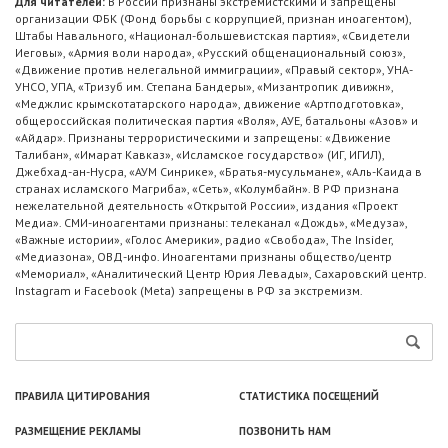
Для читателей:
В России признаны экстремистскими и запрещены
организации ФБК (Фонд борьбы с коррупцией, признан иноагентом),
Штабы Навального, «Национал-большевистская партия», «Свидетели
Иеговы», «Армия воли народа», «Русский общенациональный союз»,
«Движение против нелегальной иммиграции», «Правый сектор», УНА-
УНСО, УПА, «Тризуб им. Степана Бандеры», «Мизантропик дивижн»,
«Меджлис крымскотатарского народа», движение «Артподготовка»,
общероссийская политическая партия «Воля», АУЕ, батальоны «Азов» и
«Айдар». Признаны террористическими и запрещены: «Движение
Талибан», «Имарат Кавказ», «Исламское государство» (ИГ, ИГИЛ),
Джебхад-ан-Нусра, «АУМ Синрике», «Братья-мусульмане», «Аль-Каида в
странах исламского Магриба», «Сеть», «Колумбайн». В РФ признана
нежелательной деятельность «Открытой России», издания «Проект
Медиа». СМИ-иноагентами признаны: телеканал «Дождь», «Медуза»,
«Важные истории», «Голос Америки», радио «Свобода», The Insider,
«Медиазона», ОВД-инфо. Иноагентами признаны общество/центр
«Мемориал», «Аналитический Центр Юрия Левады», Сахаровский центр.
Instagram и Facebook (Metа) запрещены в РФ за экстремизм.
ПРАВИЛА ЦИТИРОВАНИЯ
СТАТИСТИКА ПОСЕЩЕНИЙ
РАЗМЕЩЕНИЕ РЕКЛАМЫ
ПОЗВОНИТЬ НАМ