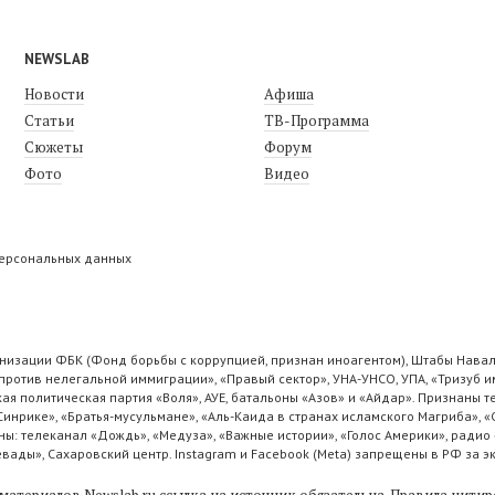
NEWSLAB
Новости
Афиша
Статьи
ТВ-Программа
Сюжеты
Форум
Фото
Видео
персональных данных
низации ФБК (Фонд борьбы с коррупцией, признан иноагентом), Штабы Навал
ротив нелегальной иммиграции», «Правый сектор», УНА-УНСО, УПА, «Тризуб и
ая политическая партия «Воля», АУЕ, батальоны «Азов» и «Айдар». Признаны
 Синрике», «Братья-мусульмане», «Аль-Каида в странах исламского Магриба», 
ы: телеканал «Дождь», «Медуза», «Важные истории», «Голос Америки», радио 
ады», Сахаровский центр. Instagram и Facebook (Metа) запрещены в РФ за э
материалов Newslab.ru ссылка на источник обязательна.
Правила цитир