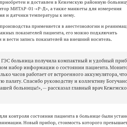
 приобретен и доставлен в Кежемскую районную больниц
тор МИТАР-01-«Р-Д», а также манжеты для измерения
ия и датчики температуры к нему.
производства применяется в анестезиологии и реанимац
ажных показателей пациента, его можно подключить
 и вести запись показателей на внешний носитель.
 ГЭС больница получила компактный и удобный приб
чом набор информации о состоянии пациента. Монит
ько часов работает от встроенного аккумулятора, чт
ю палату. Спасибо руководству и коллективу Богучан
нашей больницы!», — рассказал главный врач Кежемск
ля контроля состояния пациента в больнице были уста
еанимации. Новый прибор, стоимость которого превышает