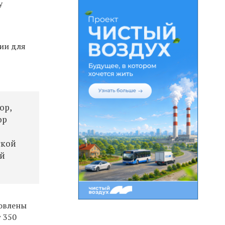
у
ии для
ор,
ор
о
ской
ой
новлены
 350