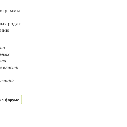
программы
ых родах.
анию
дно
льных
рая.
ы власти
низации
на форуме