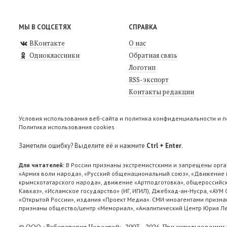
МЫ В СОЦСЕТЯХ
СПРАВКА
ВКонтакте
О нас
Одноклассники
Обратная связь
Логотип
RSS-экспорт
Контакты редакции
Условия использования веб-сайта и политика конфиденциальности и 
Политика использования cookies
Заметили ошибку? Выделите её и нажмите
Ctrl + Enter
.
Для читателей:
В России признаны экстремистскими и запрещены орга
«Армия воли народа», «Русский общенациональный союз», «Движение п
крымскотатарского народа», движение «Артподготовка», общероссийск
Кавказ», «Исламское государство» (ИГ, ИГИЛ), Джебхад-ан-Нусра, «АУМ
«Открытой России», издания «Проект Медиа». СМИ-иноагентами признан
признаны общество/центр «Мемориал», «Аналитический Центр Юрия Лев
© ООО «Лаборатория Новоcтей», 2003—2026.
При использовании 