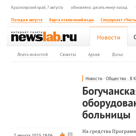
Красноярский край, 7 августа
обновлено: десять минут назад
Погода в августе
Карта отключений воды
Спецпроект «Чисты
Новости
Лента новостей
Сюжеты
Архив
Досье
/
,
Новости
Общество
В 
Богучанска
оборудова
больницы
На средства Программ
7 августа 2025 18:06
5