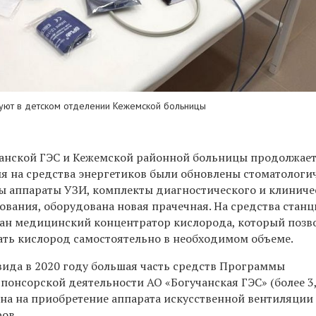
уют в детском отделении Кежемской больницы
анской ГЭС и Кежемской районной больницы продолжает
емя на средства энергетиков были обновлены стоматологи
ы аппараты УЗИ, комплекты диагностического и клиниче
ования, оборудована новая прачечная. На средства стан
ан медицинский концентратор кислорода, который позв
ть кислород самостоятельно в необходимом объеме.
вида в 2020 году большая часть средств Программы
понсорской деятельности АО «Богучанская ГЭС» (более 3
ена на приобретение аппарата искусственной вентиляции
ов.