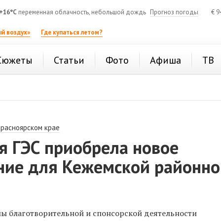
+16°C
переменная облачность, небольшой дождь
Прогноз погоды
€
9
й воздух»
Где купаться летом?
Сюжеты
Статьи
Фото
Афиша
ТВ
Красноярском крае
я ГЭС приобрела новое
ние для Кежемской районно
ы благотворительной и спонсорской деятельности