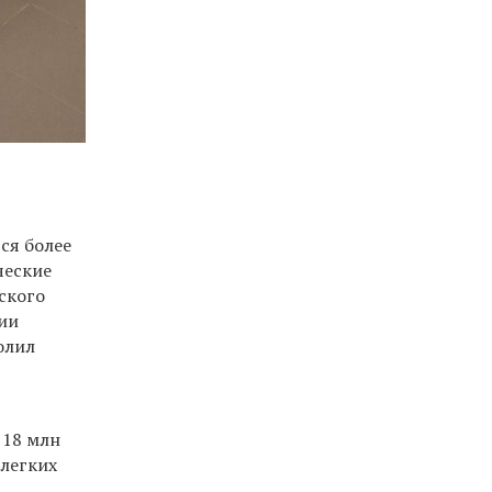
ся более
ческие
ского
ции
олил
,18 млн
 легких