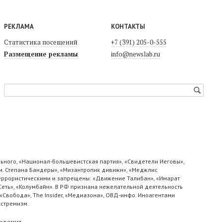
РЕКЛАМА
КОНТАКТЫ
Статистика посещений
+7 (391) 205-0-555
Размещение рекламы
info@newslab.ru
ьного, «Национал-большевистская партия», «Свидетели Иеговы»,
м. Степана Бандеры», «Мизантропик дивижн», «Меджлис
 террористическими и запрещены: «Движение Талибан», «Имарат
«Сеть», «Колумбайн». В РФ признана нежелательной деятельность
«Свобода», The Insider, «Медиазона», ОВД-инфо. Иноагентами
кстремизм.
ования
.