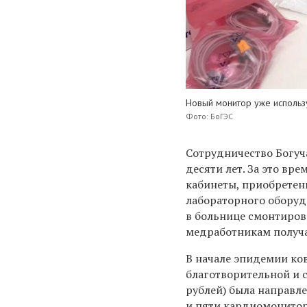
Новый монитор уже использ
Фото: БоГЭС
Сотрудничество Богуч
десяти лет. За это вр
кабинеты, приобретен
лабораторного оборуд
в больнице смонтиров
медработникам получа
В начале эпидемии ко
благотворительной и с
рублей) была направл
и пяти кардиомонитор