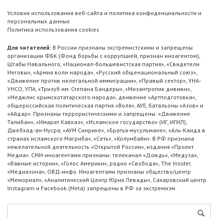
Условия использования веб-сайта и политика конфиденциальности и
персональных данных
Политика использования cookies
Для читателей:
В России признаны экстремистскими и запрещены
организации ФБК (Фонд борьбы с коррупцией, признан иноагентом),
Штабы Навального, «Национал-большевистская партия», «Свидетели
Иеговы», «Армия воли народа», «Русский общенациональный союз»,
«Движение против нелегальной иммиграции», «Правый сектор», УНА-
УНСО, УПА, «Тризуб им. Степана Бандеры», «Мизантропик дивижн»,
«Меджлис крымскотатарского народа», движение «Артподготовка»,
общероссийская политическая партия «Воля», АУЕ, батальоны «Азов» и
«Айдар». Признаны террористическими и запрещены: «Движение
Талибан», «Имарат Кавказ», «Исламское государство» (ИГ, ИГИЛ),
Джебхад-ан-Нусра, «АУМ Синрике», «Братья-мусульмане», «Аль-Каида в
странах исламского Магриба», «Сеть», «Колумбайн». В РФ признана
нежелательной деятельность «Открытой России», издания «Проект
Медиа». СМИ-иноагентами признаны: телеканал «Дождь», «Медуза»,
«Важные истории», «Голос Америки», радио «Свобода», The Insider,
«Медиазона», ОВД-инфо. Иноагентами признаны общество/центр
«Мемориал», «Аналитический Центр Юрия Левады», Сахаровский центр.
Instagram и Facebook (Metа) запрещены в РФ за экстремизм.