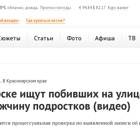
3°C
облачно, дождь
Прогноз погоды
€
94,84
$
82,17
Курс валют
й воздух»
Где купаться летом?
Сюжеты
Статьи
Фото
Афиша
ТВ
,
В Красноярском крае
рске ищут побивших на улиц
жчину подростков (видео)
ится процессуальная проверка по выявленной записи об