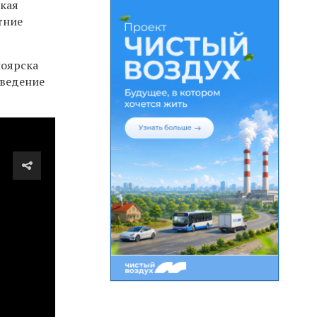
ская
тние
ноярска
оведение