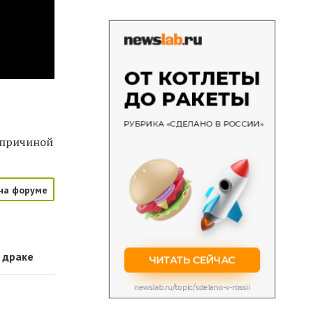
 причиной
на форуме
 драке