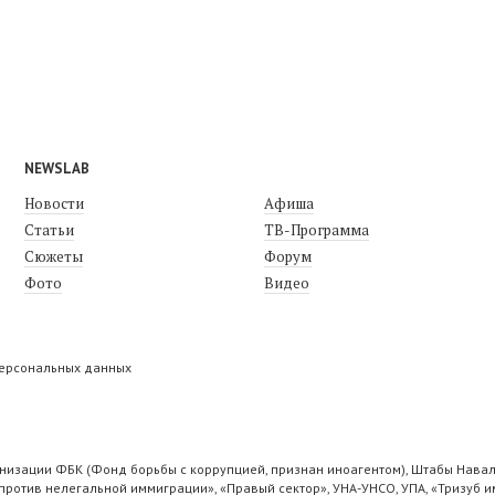
NEWSLAB
Новости
Афиша
Статьи
ТВ-Программа
Сюжеты
Форум
Фото
Видео
персональных данных
низации ФБК (Фонд борьбы с коррупцией, признан иноагентом), Штабы Навал
ротив нелегальной иммиграции», «Правый сектор», УНА-УНСО, УПА, «Тризуб и