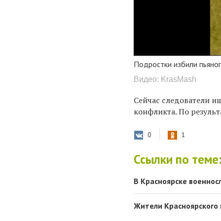
Подростки избили пьяно
Видео: KrasMash
Сейчас следователи и
конфликта. По резуль
0
1
Ссылки по теме
В Красноярске военнос
Жители Красноярского 