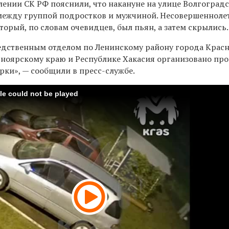
лении СК РФ пояснили, что накануне на улице Волгоград
между группой подростков и мужчиной. Несовершенноле
торый, по словам очевидцев, был пьян, а затем скрылись.
едственным отделом по Ленинскому району города Крас
сноярскому краю и Республике Хакасия организовано пр
рки», — сообщили в пресс-службе.
ile could not be played