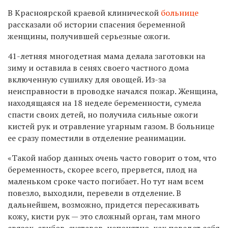
В Красноярской краевой клинической
больнице
рассказали об истории спасения беременной
женщины, получившей серьезные ожоги.
41-летняя многодетная мама делала заготовки на
зиму и оставила в сенях своего частного дома
включенную сушилку для овощей. Из-за
неисправности в проводке начался пожар. Женщина,
находящаяся на 18 неделе беременности, сумела
спасти своих детей, но получила сильные ожоги
кистей рук и отравление угарным газом. В больнице
ее сразу поместили в отделение реанимации.
«
Такой набор данных очень часто говорит о том, что
беременность, скорее всего
,
прервется, плод на
маленьком сроке часто погибает. Но тут нам всем
повезло, выходили, перевели в отделение. В
дальнейшем
,
возможно
,
придется пересаживать
кожу, кисти рук
—
это сложный орган, там много
связок, сгибов, суставов, непонятно
,
как поведет себя