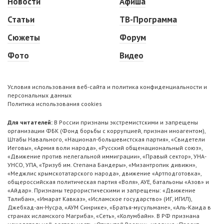
Новости
Афиша
Статьи
ТВ-Программа
Сюжеты
Форум
Фото
Видео
Условия использования веб-сайта и политика конфиденциальности и
персональных данных
Политика использования cookies
Для читателей:
В России признаны экстремистскими и запрещены
организации ФБК (Фонд борьбы с коррупцией, признан иноагентом),
Штабы Навального, «Национал-большевистская партия», «Свидетели
Иеговы», «Армия воли народа», «Русский общенациональный союз»,
«Движение против нелегальной иммиграции», «Правый сектор», УНА-
УНСО, УПА, «Тризуб им. Степана Бандеры», «Мизантропик дивижн»,
«Меджлис крымскотатарского народа», движение «Артподготовка»,
общероссийская политическая партия «Воля», АУЕ, батальоны «Азов» и
«Айдар». Признаны террористическими и запрещены: «Движение
Талибан», «Имарат Кавказ», «Исламское государство» (ИГ, ИГИЛ),
Джебхад-ан-Нусра, «АУМ Синрике», «Братья-мусульмане», «Аль-Каида в
странах исламского Магриба», «Сеть», «Колумбайн». В РФ признана