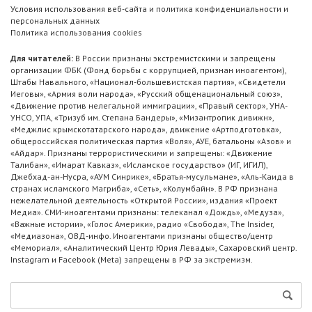
Условия использования веб-сайта и политика конфиденциальности и
персональных данных
Политика использования cookies
Для читателей:
В России признаны экстремистскими и запрещены
организации ФБК (Фонд борьбы с коррупцией, признан иноагентом),
Штабы Навального, «Национал-большевистская партия», «Свидетели
Иеговы», «Армия воли народа», «Русский общенациональный союз»,
«Движение против нелегальной иммиграции», «Правый сектор», УНА-
УНСО, УПА, «Тризуб им. Степана Бандеры», «Мизантропик дивижн»,
«Меджлис крымскотатарского народа», движение «Артподготовка»,
общероссийская политическая партия «Воля», АУЕ, батальоны «Азов» и
«Айдар». Признаны террористическими и запрещены: «Движение
Талибан», «Имарат Кавказ», «Исламское государство» (ИГ, ИГИЛ),
Джебхад-ан-Нусра, «АУМ Синрике», «Братья-мусульмане», «Аль-Каида в
странах исламского Магриба», «Сеть», «Колумбайн». В РФ признана
нежелательной деятельность «Открытой России», издания «Проект
Медиа». СМИ-иноагентами признаны: телеканал «Дождь», «Медуза»,
«Важные истории», «Голос Америки», радио «Свобода», The Insider,
«Медиазона», ОВД-инфо. Иноагентами признаны общество/центр
«Мемориал», «Аналитический Центр Юрия Левады», Сахаровский центр.
Instagram и Facebook (Metа) запрещены в РФ за экстремизм.