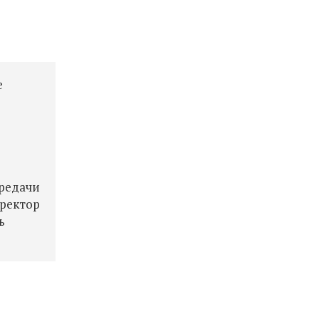
е
ередачи
иректор
ь