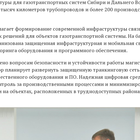
уры для газотранспортных систем Сибири и Дальнего Во
 тысяч километров трубопроводов и более 200 производ
лагает формирование современной инфраструктуры связ
 решений для объектов газотранспортной системы. На ба
анизована защищенная инфраструктурная и мобильная св
торинга оборудования и программного обеспечения.
ено вопросам безопасности и устойчивости работы маги
ор планирует развернуть защищенную транкинговую сеть
чественного оборудования и ПО. Надежная цифровая сре
нтроль за производственными процессами и минимизир
и на объектах, расположенных в труднодоступных район