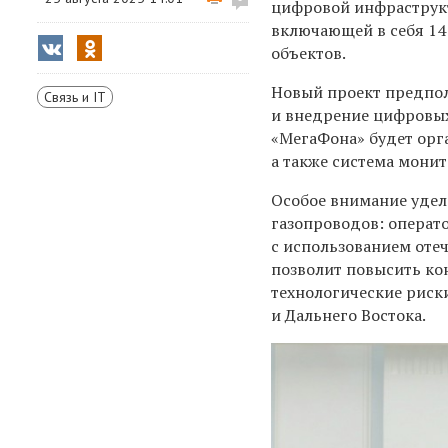
цифровой инфраструкт
включающей в себя 14
объектов.
Новый проект предпо
Связь и IT
и внедрение цифровых
«МегаФона» будет орг
а также система мони
Особое внимание удел
газопроводов: операт
с использованием оте
позволит повысить ко
технологические риск
и Дальнего Востока.