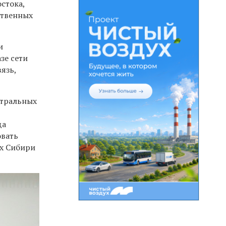
стока,
ственных
и
зе сети
язь,
стральных
да
овать
ах Сибири