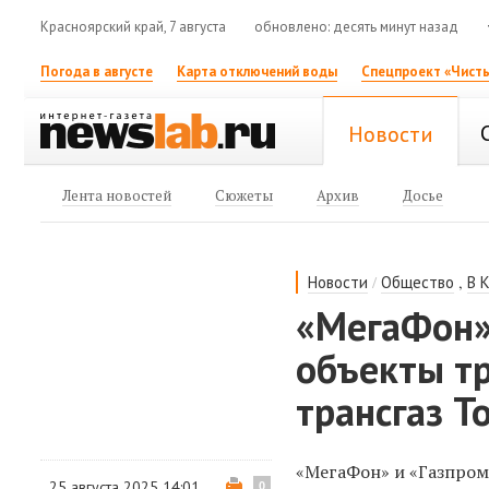
Красноярский край, 7 августа
обновлено: десять минут назад
Погода в августе
Карта отключений воды
Спецпроект «Чисты
Новости
Лента новостей
Сюжеты
Архив
Досье
/
,
Новости
Общество
В 
«МегаФон»
объекты тр
трансгаз Т
«МегаФон» и «Газпром
25 августа 2025 14:01
0