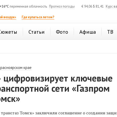
+16°C
переменная облачность
Прогноз погоды
€
94,06
$
81,41
Курс в
й воздух»
Где купаться летом?
Сюжеты
Статьи
Фото
Афиша
ТВ
Красноярском крае
 цифровизирует ключевые
анспортной сети «Газпром
омск»
 трансгаз Томск» заключили соглашение о создании защ