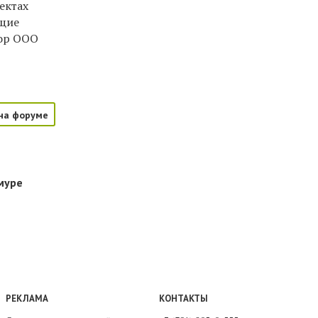
ектах
ющие
ор ООО
на форуме
муре
РЕКЛАМА
КОНТАКТЫ