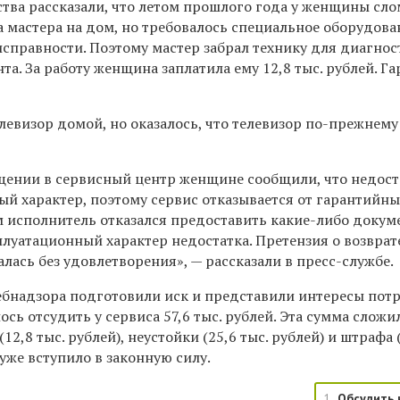
тва рассказали, что летом прошлого года у женщины сло
а мастера на дом, но требовалось специальное оборудова
справности. Поэтому мастер забрал технику для диагно
а. За работу женщина заплатила ему 12,8 тыс. рублей. Г
.
левизор домой, но оказалось, что телевизор по-прежнему
ении в сервисный центр женщине сообщили, что недост
ый характер, поэтому сервис отказывается от гарантийны
м исполнитель отказался предоставить какие-либо докум
уатационный характер недостатка. Претензия о возврат
лась без удовлетворения», — рассказали в пресс-службе.
бнадзора подготовили иск и представили интересы пот
лось отсудить у сервиса 57,6 тыс. рублей. Эта сумма сложи
12,8 тыс. рублей), неустойки (25,6 тыс. рублей) и штрафа (
 уже вступило в законную силу.
1
Обсудить 