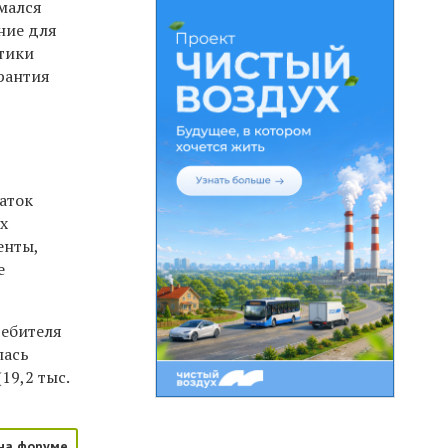
мался
ние для
стики
арантия
аток
х
енты,
е
ребителя
лась
19,2 тыс.
на форуме