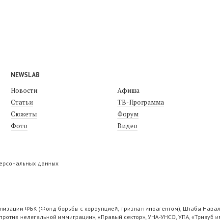
NEWSLAB
Новости
Афиша
Статьи
ТВ-Программа
Сюжеты
Форум
Фото
Видео
персональных данных
низации ФБК (Фонд борьбы с коррупцией, признан иноагентом), Штабы Навал
ротив нелегальной иммиграции», «Правый сектор», УНА-УНСО, УПА, «Тризуб и