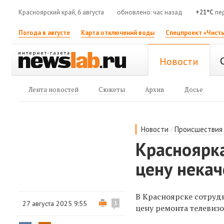
Красноярский край, 6 августа
обновлено: час назад
+21°C
пер
Погода в августе
Карта отключений воды
Спецпроект «Чисты
Новости
Лента новостей
Сюжеты
Архив
Досье
/
Новости
Происшествия
Красноярка
цену некач
В Красноярске сотруд
27 августа 2025 9:55
1
цену ремонта телевизо