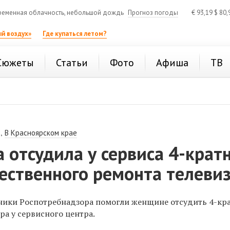
еменная облачность, небольшой дождь
Прогноз погоды
€
93,19
$
80,
й воздух»
Где купаться летом?
Сюжеты
Статьи
Фото
Афиша
ТВ
,
В Красноярском крае
 отсудила у сервиса 4-крат
ественного ремонта телеви
ники Роспотребнадзора помогли женщине отсудить 4-кр
ра у сервисного центра.