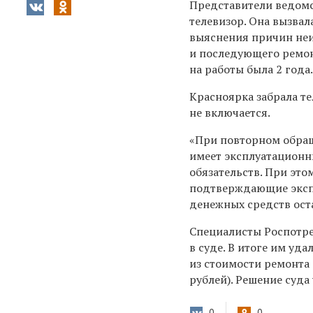
Представители ведомс
телевизор. Она вызвал
выяснения причин неи
и последующего ремонт
на работы была 2 года
Красноярка забрала те
не включается.
«При повторном обращ
имеет эксплуатационн
обязательств. При это
подтверждающие экспл
денежных средств оста
Специалисты Роспотре
в суде. В итоге им уда
из стоимости ремонта (
рублей). Решение суда
0
0