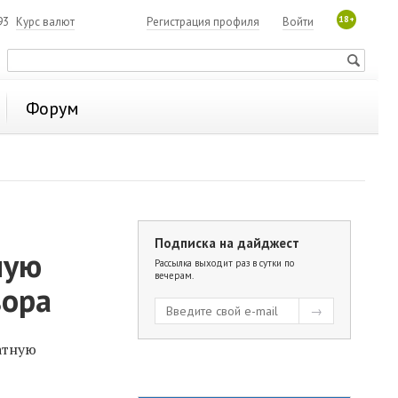
18+
93
Курс валют
Регистрация профиля
Войти
Форум
Подписка на дайджест
ную
Рассылка выходит раз в сутки по
вечерам.
зора
атную