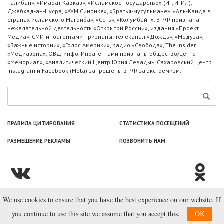
Талибан», «Имарат Кавказ», «Исламское государство» (ИГ, ИГИЛ),
Джебхад-ан-Нусра, «АУМ Синрике», «Братья-мусульмане», «Аль-Каида в
странах исламского Магриба», «Сеть», «Колумбайн». В РФ признана
нежелательной деятельность «Открытой России», издания «Проект
Медиа». СМИ-иноагентами признаны: телеканал «Дождь», «Медуза»,
«Важные истории», «Голос Америки», радио «Свобода», The Insider,
«Медиазона», ОВД-инфо. Иноагентами признаны общество/центр
«Мемориал», «Аналитический Центр Юрия Левады», Сахаровский центр.
Instagram и Facebook (Metа) запрещены в РФ за экстремизм.
ПРАВИЛА ЦИТИРОВАНИЯ
СТАТИСТИКА ПОСЕЩЕНИЙ
РАЗМЕЩЕНИЕ РЕКЛАМЫ
ПОЗВОНИТЬ НАМ
We use cookies to ensure that you have the best experience on our website. If
© ООО «Лаборатория Новоcтей», 2003—2026.
you continue to use this site we assume that you accept this.
OK