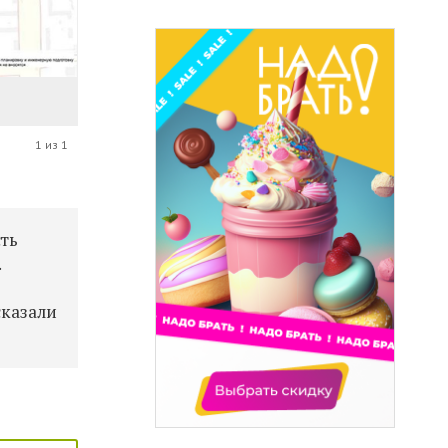
1 из 1
ть
.
сказали