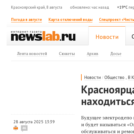
Красноярский край, 8 августа
обновлено: час назад
+19°C
пер
Погода в августе
Карта отключений воды
Спецпроект «Чисты
Новости
Лента новостей
Сюжеты
Архив
Досье
/
,
Новости
Общество
В 
Красноярца
находитьс
Будущее электродепо
28 августа 2025 13:39
и будет называться «О
46
обслуживаться и ремо