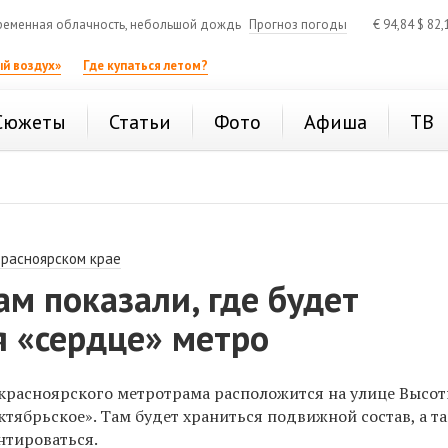
еменная облачность, небольшой дождь
Прогноз погоды
€
94,84
$
82,
й воздух»
Где купаться летом?
Сюжеты
Статьи
Фото
Афиша
ТВ
Красноярском крае
м показали, где будет
я «сердце» метро
красноярского
метротрама расположится на улице Высот
ктябрьское». Там будет храниться подвижной состав, а т
нтироваться.