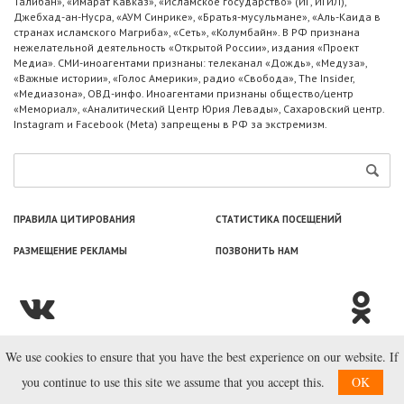
Талибан», «Имарат Кавказ», «Исламское государство» (ИГ, ИГИЛ),
Джебхад-ан-Нусра, «АУМ Синрике», «Братья-мусульмане», «Аль-Каида в
странах исламского Магриба», «Сеть», «Колумбайн». В РФ признана
нежелательной деятельность «Открытой России», издания «Проект
Медиа». СМИ-иноагентами признаны: телеканал «Дождь», «Медуза»,
«Важные истории», «Голос Америки», радио «Свобода», The Insider,
«Медиазона», ОВД-инфо. Иноагентами признаны общество/центр
«Мемориал», «Аналитический Центр Юрия Левады», Сахаровский центр.
Instagram и Facebook (Metа) запрещены в РФ за экстремизм.
ПРАВИЛА ЦИТИРОВАНИЯ
СТАТИСТИКА ПОСЕЩЕНИЙ
РАЗМЕЩЕНИЕ РЕКЛАМЫ
ПОЗВОНИТЬ НАМ
We use cookies to ensure that you have the best experience on our website. If
© ООО «Лаборатория Новоcтей», 2003—2026.
you continue to use this site we assume that you accept this.
OK