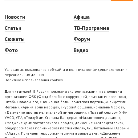
Новости
Афиша
Статьи
ТВ-Программа
Сюжеты
Форум
Фото
Видео
Условия использования веб-сайта и политика конфиденциальности и
персональных данных
Политика использования cookies
Для читателей:
В России признаны экстремистскими и запрещены
организации ФБК (Фонд борьбы с коррупцией, признан иноагентом),
Штабы Навального, «Национал-большевистская партия», «Свидетели
Иеговы», «Армия воли народа», «Русский общенациональный союз»,
«Движение против нелегальной иммиграции», «Правый сектор», УНА-
УНСО, УПА, «Тризуб им. Степана Бандеры», «Мизантропик дивижн»,
«Меджлис крымскотатарского народа», движение «Артподготовка»,
общероссийская политическая партия «Воля», АУЕ, батальоны «Азов» и
«Айдар». Признаны террористическими и запрещены: «Движение