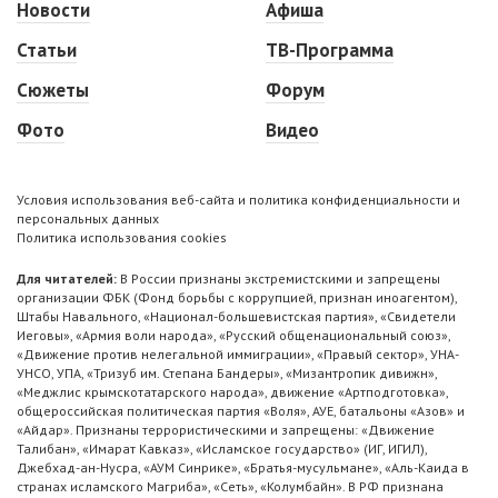
Новости
Афиша
Статьи
ТВ-Программа
Сюжеты
Форум
Фото
Видео
Условия использования веб-сайта и политика конфиденциальности и
персональных данных
Политика использования cookies
Для читателей:
В России признаны экстремистскими и запрещены
организации ФБК (Фонд борьбы с коррупцией, признан иноагентом),
Штабы Навального, «Национал-большевистская партия», «Свидетели
Иеговы», «Армия воли народа», «Русский общенациональный союз»,
«Движение против нелегальной иммиграции», «Правый сектор», УНА-
УНСО, УПА, «Тризуб им. Степана Бандеры», «Мизантропик дивижн»,
«Меджлис крымскотатарского народа», движение «Артподготовка»,
общероссийская политическая партия «Воля», АУЕ, батальоны «Азов» и
«Айдар». Признаны террористическими и запрещены: «Движение
Талибан», «Имарат Кавказ», «Исламское государство» (ИГ, ИГИЛ),
Джебхад-ан-Нусра, «АУМ Синрике», «Братья-мусульмане», «Аль-Каида в
странах исламского Магриба», «Сеть», «Колумбайн». В РФ признана