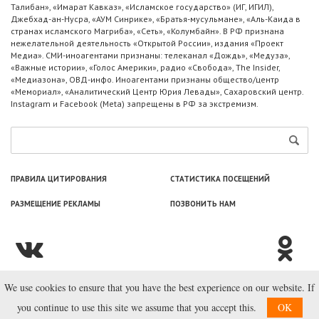
Талибан», «Имарат Кавказ», «Исламское государство» (ИГ, ИГИЛ),
Джебхад-ан-Нусра, «АУМ Синрике», «Братья-мусульмане», «Аль-Каида в
странах исламского Магриба», «Сеть», «Колумбайн». В РФ признана
нежелательной деятельность «Открытой России», издания «Проект
Медиа». СМИ-иноагентами признаны: телеканал «Дождь», «Медуза»,
«Важные истории», «Голос Америки», радио «Свобода», The Insider,
«Медиазона», ОВД-инфо. Иноагентами признаны общество/центр
«Мемориал», «Аналитический Центр Юрия Левады», Сахаровский центр.
Instagram и Facebook (Metа) запрещены в РФ за экстремизм.
ПРАВИЛА ЦИТИРОВАНИЯ
СТАТИСТИКА ПОСЕЩЕНИЙ
РАЗМЕЩЕНИЕ РЕКЛАМЫ
ПОЗВОНИТЬ НАМ
We use cookies to ensure that you have the best experience on our website. If
© ООО «Лаборатория Новоcтей», 2003—2026.
you continue to use this site we assume that you accept this.
OK