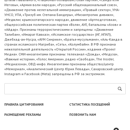
Иеговы», «Армия воли народа», «Русский общенациональный союз»,
«Движение против нелегальной иммиграции», «Правый сектор», УНА-
УНСО, УПА, «Тризуб им. Степана Бандеры», «Мизантропик дивижн»,
«Меджлис крымскотатарского народа», движение «Артподготовка»,
общероссийская политическая партия «Воля», АУЕ, батальоны «Азов» и
«Айдар». Признаны террористическими и запрещены: «Движение
Талибан», «Имарат Кавказ», «Исламское государство» (ИГ, ИГИЛ),
Джебхад-ан-Нусра, «АУМ Синрике», «Братья-мусульмане», «Аль-Каида в
странах исламского Магриба», «Сеть», «Колумбайн». В РФ признана
нежелательной деятельность «Открытой России», издания «Проект
Медиа». СМИ-иноагентами признаны: телеканал «Дождь», «Медуза»,
«Важные истории», «Голос Америки», радио «Свобода», The Insider,
«Медиазона», ОВД-инфо. Иноагентами признаны общество/центр
«Мемориал», «Аналитический Центр Юрия Левады», Сахаровский центр.
Instagram и Facebook (Metа) запрещены в РФ за экстремизм.
ПРАВИЛА ЦИТИРОВАНИЯ
СТАТИСТИКА ПОСЕЩЕНИЙ
РАЗМЕЩЕНИЕ РЕКЛАМЫ
ПОЗВОНИТЬ НАМ