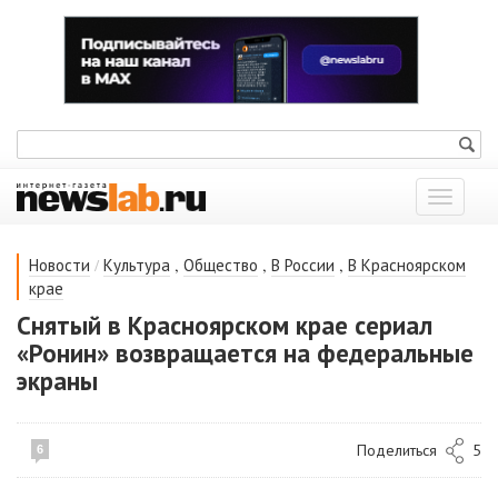
Показат
меню
/
,
,
,
Новости
Культура
Общество
В России
В Красноярском
крае
Снятый в Красноярском крае сериал
«Ронин» возвращается на федеральные
экраны
Поделиться
5
6