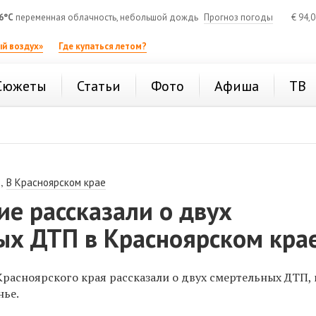
6°C
переменная облачность, небольшой дождь
Прогноз погоды
€
94,
й воздух»
Где купаться летом?
Сюжеты
Статьи
Фото
Афиша
ТВ
,
В Красноярском крае
е рассказали о двух
ых ДТП в Красноярском кра
расноярского края рассказали о двух смертельных ДТП,
нье.