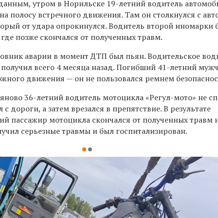
анным, утром в Норильске 19-летний водитель автомоб
 на полосу встречного движения. Там он столкнулся с ав
торый от удара опрокинулся. Водитель второй иномарки 
 где позже скончался от полученных травм.
вник аварии в момент ДТП был пьян. Водительское вод
 получил всего 4 месяца назад. Погибший 41-летний муж
ожного движения
—
он не пользовался ремнем безопаснос
ьяново 36-летний водитель мотоцикла «
Регул-мото
» не с
 с дороги, а затем врезался в препятствие. В результате
ий пассажир мотоцикла скончался от полученных травм н
лучил серьезные травмы и был госпитализирован.