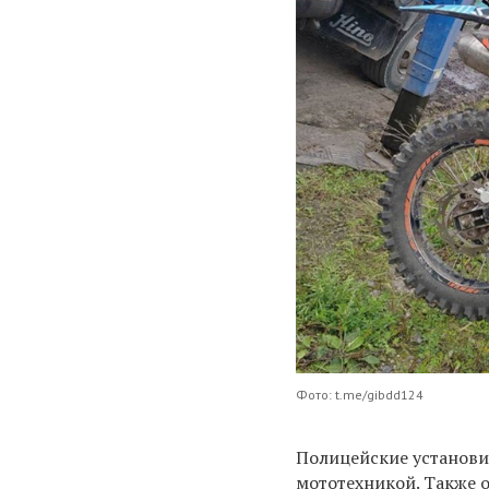
Фото: t.me/gibdd124
Полицейские установи
мототехникой. Также 