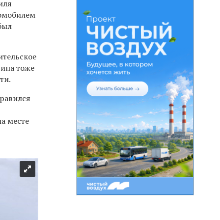
иля
томобилем
был
ительское
чина тоже
ти.
правился
а месте