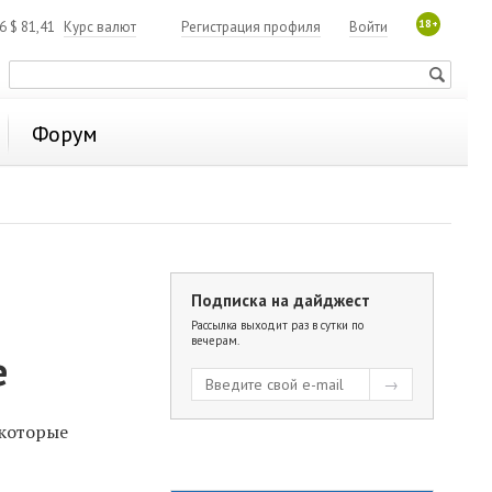
18+
06
$
81,41
Курс валют
Регистрация профиля
Войти
Форум
Подписка на дайджест
Рассылка выходит раз в сутки по
вечерам.
е
 которые