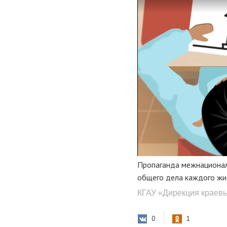
Пропаганда межнациональ
общего дела каждого жи
КГАУ «Дирекция краев
0
1