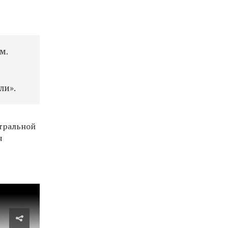
м.
ли».
нтральной
я