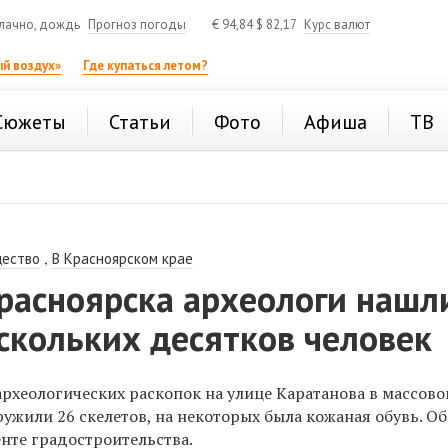
лачно, дождь
Прогноз погоды
€
94,84
$
82,17
Курс валют
й воздух»
Где купаться летом?
Сюжеты
Статьи
Фото
Афиша
ТВ
,
ество
В Красноярском крае
расноярска археологи нашл
скольких десятков человек
археологических раскопок на улице Каратанова в массов
ужили 26 скелетов, на некоторых была к
ожаная обувь.
Об
нте градостроительства.