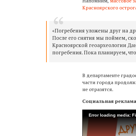
Напомним,
массовое з
Красноярского острог
«Погребения уложены друг на дру
После его снятия мы поймем, ск
Красноярской геоархеологии Да
погребения. Пока планируем, чт
В департаменте градо
части города продолж
не отразятся.
Социальная реклам
Error loading media: F