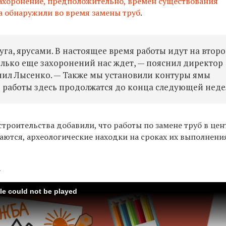
ахоронение,
предположительно, времен существования
а
обнаружили во время замены труб
.
га, ярусами. В настоящее время работы идут на второ
олько еще захоронений нас ждет, — пояснил
директор
нил Лысенко. —
Также мы установили контуры ямы
о работы здесь продолжатся до конца следующей неде
строительства добавили, что
р
аботы по замене труб в це
аются, археологические находки на сроках их выполнени
а
ile could not be played