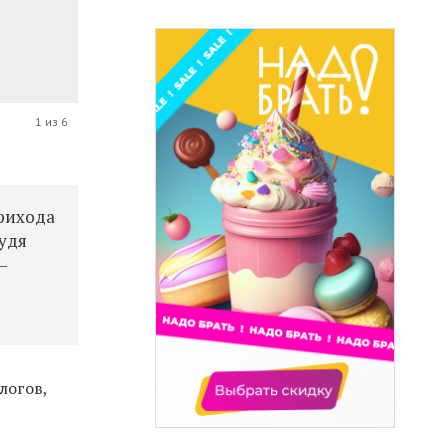
1 из 6
прихода
Судя
—
логов,