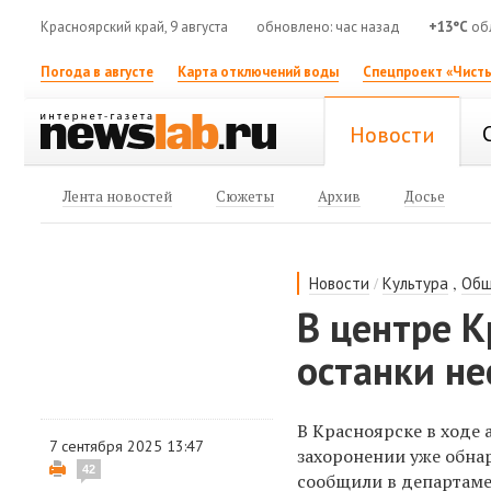
Красноярский край, 9 августа
обновлено: час назад
+13°C
об
Погода в августе
Карта отключений воды
Спецпроект «Чисты
Новости
Лента новостей
Сюжеты
Архив
Досье
/
,
Новости
Культура
Общ
В центре К
останки не
В Красноярске в ходе 
7 сентября 2025 13:47
захоронении уже обнар
42
сообщили в департаме