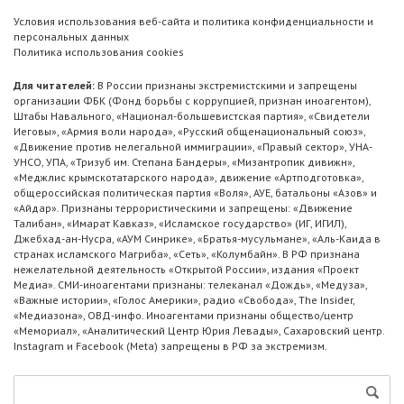
Условия использования веб-сайта и политика конфиденциальности и
персональных данных
Политика использования cookies
Для читателей:
В России признаны экстремистскими и запрещены
организации ФБК (Фонд борьбы с коррупцией, признан иноагентом),
Штабы Навального, «Национал-большевистская партия», «Свидетели
Иеговы», «Армия воли народа», «Русский общенациональный союз»,
«Движение против нелегальной иммиграции», «Правый сектор», УНА-
УНСО, УПА, «Тризуб им. Степана Бандеры», «Мизантропик дивижн»,
«Меджлис крымскотатарского народа», движение «Артподготовка»,
общероссийская политическая партия «Воля», АУЕ, батальоны «Азов» и
«Айдар». Признаны террористическими и запрещены: «Движение
Талибан», «Имарат Кавказ», «Исламское государство» (ИГ, ИГИЛ),
Джебхад-ан-Нусра, «АУМ Синрике», «Братья-мусульмане», «Аль-Каида в
странах исламского Магриба», «Сеть», «Колумбайн». В РФ признана
нежелательной деятельность «Открытой России», издания «Проект
Медиа». СМИ-иноагентами признаны: телеканал «Дождь», «Медуза»,
«Важные истории», «Голос Америки», радио «Свобода», The Insider,
«Медиазона», ОВД-инфо. Иноагентами признаны общество/центр
«Мемориал», «Аналитический Центр Юрия Левады», Сахаровский центр.
Instagram и Facebook (Metа) запрещены в РФ за экстремизм.