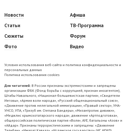
Новости
Афиша
Статьи
ТВ-Программа
Сюжеты
Форум
Фото
Видео
Условия использования веб-сайта и политика конфиденциальности и
персональных данных
Политика использования cookies
Для читателей:
В России признаны экстремистскими и запрещены
организации ФБК (Фонд борьбы с коррупцией, признан иноагентом),
Штабы Навального, «Национал-большевистская партия», «Свидетели
Иеговы», «Армия воли народа», «Русский общенациональный союз»,
«Движение против нелегальной иммиграции», «Правый сектор», УНА-
УНСО, УПА, «Тризуб им. Степана Бандеры», «Мизантропик дивижн»,
«Меджлис крымскотатарского народа», движение «Артподготовка»,
общероссийская политическая партия «Воля», АУЕ, батальоны «Азов» и
«Айдар». Признаны террористическими и запрещены: «Движение
Талибан», «Имарат Кавказ», «Исламское государство» (ИГ, ИГИЛ),