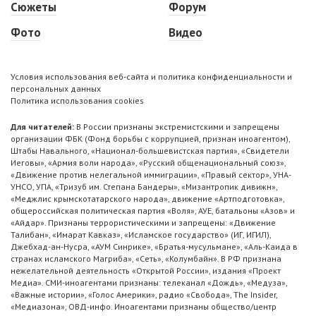
Сюжеты
Форум
Фото
Видео
Условия использования веб-сайта и политика конфиденциальности и
персональных данных
Политика использования cookies
Для читателей:
В России признаны экстремистскими и запрещены
организации ФБК (Фонд борьбы с коррупцией, признан иноагентом),
Штабы Навального, «Национал-большевистская партия», «Свидетели
Иеговы», «Армия воли народа», «Русский общенациональный союз»,
«Движение против нелегальной иммиграции», «Правый сектор», УНА-
УНСО, УПА, «Тризуб им. Степана Бандеры», «Мизантропик дивижн»,
«Меджлис крымскотатарского народа», движение «Артподготовка»,
общероссийская политическая партия «Воля», АУЕ, батальоны «Азов» и
«Айдар». Признаны террористическими и запрещены: «Движение
Талибан», «Имарат Кавказ», «Исламское государство» (ИГ, ИГИЛ),
Джебхад-ан-Нусра, «АУМ Синрике», «Братья-мусульмане», «Аль-Каида в
странах исламского Магриба», «Сеть», «Колумбайн». В РФ признана
нежелательной деятельность «Открытой России», издания «Проект
Медиа». СМИ-иноагентами признаны: телеканал «Дождь», «Медуза»,
«Важные истории», «Голос Америки», радио «Свобода», The Insider,
«Медиазона», ОВД-инфо. Иноагентами признаны общество/центр