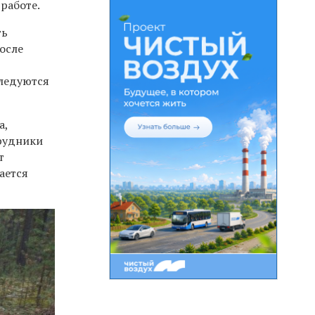
работе.
ть
осле
следуются
а,
трудники
т
ается