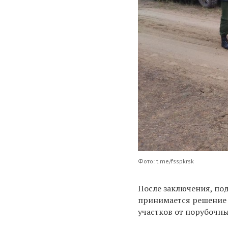
Фото: t.me/fsspkrsk
После заключения, по
принимается решение 
участков от порубочны