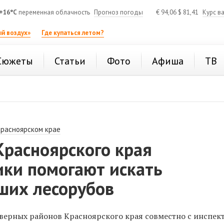
+16°C
переменная облачность
Прогноз погоды
€
94,06
$
81,41
Курс в
й воздух»
Где купаться летом?
Сюжеты
Статьи
Фото
Афиша
ТВ
Красноярском крае
Красноярского края
ики помогают искать
ших лесорубов
верных районов Красноярского края совместно с инспек