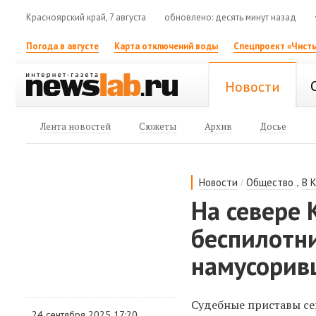
Красноярский край, 7 августа
обновлено: десять минут назад
Погода в августе
Карта отключений воды
Спецпроект «Чисты
Новости
Лента новостей
Сюжеты
Архив
Досье
/
,
Новости
Общество
В 
На севере 
беспилотн
намусорив
Судебные приставы се
24 сентября 2025 17:20