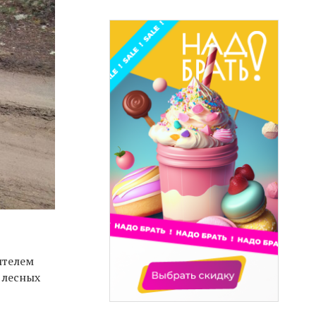
ителем
 лесных