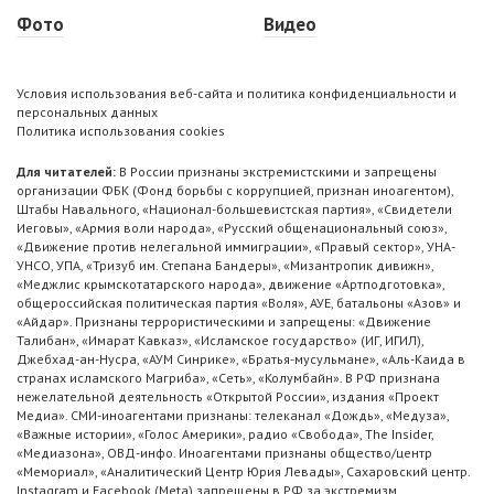
Фото
Видео
Условия использования веб-сайта и политика конфиденциальности и
персональных данных
Политика использования cookies
Для читателей:
В России признаны экстремистскими и запрещены
организации ФБК (Фонд борьбы с коррупцией, признан иноагентом),
Штабы Навального, «Национал-большевистская партия», «Свидетели
Иеговы», «Армия воли народа», «Русский общенациональный союз»,
«Движение против нелегальной иммиграции», «Правый сектор», УНА-
УНСО, УПА, «Тризуб им. Степана Бандеры», «Мизантропик дивижн»,
«Меджлис крымскотатарского народа», движение «Артподготовка»,
общероссийская политическая партия «Воля», АУЕ, батальоны «Азов» и
«Айдар». Признаны террористическими и запрещены: «Движение
Талибан», «Имарат Кавказ», «Исламское государство» (ИГ, ИГИЛ),
Джебхад-ан-Нусра, «АУМ Синрике», «Братья-мусульмане», «Аль-Каида в
странах исламского Магриба», «Сеть», «Колумбайн». В РФ признана
нежелательной деятельность «Открытой России», издания «Проект
Медиа». СМИ-иноагентами признаны: телеканал «Дождь», «Медуза»,
«Важные истории», «Голос Америки», радио «Свобода», The Insider,
«Медиазона», ОВД-инфо. Иноагентами признаны общество/центр
«Мемориал», «Аналитический Центр Юрия Левады», Сахаровский центр.
Instagram и Facebook (Metа) запрещены в РФ за экстремизм.