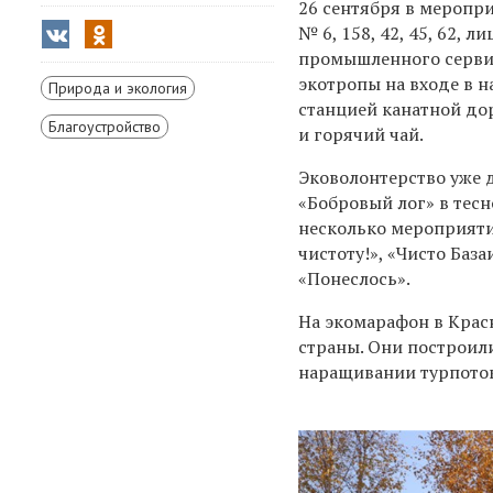
26 сентября в меропр
№ 6, 158, 42, 45, 62, 
промышленного сервис
экотропы на входе в н
Природа и экология
станцией канатной дор
Благоустройство
и горячий чай.
Эковолонтерство уже 
«Бобровый лог» в тес
несколько мероприятий
чистоту!», «Чисто Баз
«Понеслось».
На экомарафон в Крас
страны. Они построил
наращивании турпоток