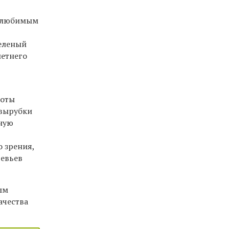
л любимым
еленый
летнего
боты
 вырубки
ьную
 зрения,
ревьев
ым
ачества