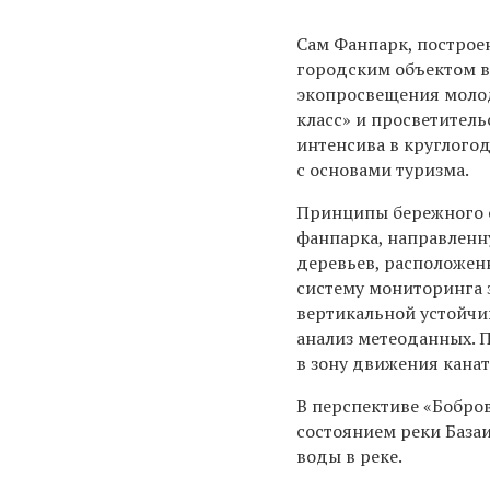
Сам Фанпарк, построе
городским объектом вс
экопросвещения молод
класс» и просветитель
интенсива в круглого
с основами туризма.
Принципы бережного о
фанпарка, направленн
деревьев, расположен
систему мониторинга 
вертикальной устойчи
анализ метеоданных. 
в зону движения кана
В перспективе «Бобро
состоянием реки База
воды в реке.