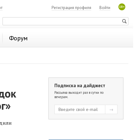
18+
ют
Регистрация профиля
Войти
Форум
Подписка на дайджест
док
Рассылка выходит раз в сутки по
вечерам.
ог»
одили