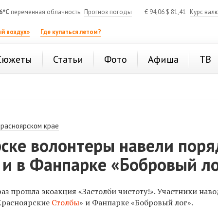
6°C
переменная облачность
Прогноз погоды
€
94,06
$
81,41
Курс вал
й воздух»
Где купаться летом?
Сюжеты
Статьи
Фото
Афиша
ТВ
Красноярском крае
рске волонтеры навели поря
 и в Фанпарке «Бобровый л
раз прошла экоакция «Застолби чистоту!». Участники нав
«Красноярские
Столбы
» и Фанпарке «Бобровый лог».