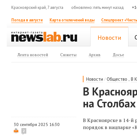
Красноярский край, 7 августа
обновлено: пять минут назад
+1
Погода в августе
Карта отключений воды
Спецпроект «Чисты
Новости
Лента новостей
Сюжеты
Архив
Досье
/
,
Новости
Общество
В 
В Красноя
на Столбах
В Красноярске в 14-й 
30 сентября 2025 16:30
порядок в нацпарке 
2