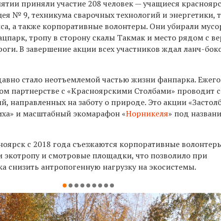
иятии приняли участие 208 человек — учащиеся краснояр
лицея № 9, техникума сварочных технологий и энергетики,
а, а также корпоративные волонтеры. Они убирали мусо
ацпарк, тропу в сторону скалы Такмак и место рядом с в
оги. В завершение акции всех участников ждал ланч-бок
давно стало неотъемлемой частью жизни фанпарка. Ежег
ном партнерстве с «Красноярскими Столбами» проводит с
, направленных на заботу о природе. Это акции «Застол
аиха» и масштабный экомарафон «
Норникеля
» под назван
ноярск с 2018 года съезжаются корпоративные волонтеры
и экотропу и смотровые площадки, что позволило при
а снизить антропогенную нагрузку на экосистемы.