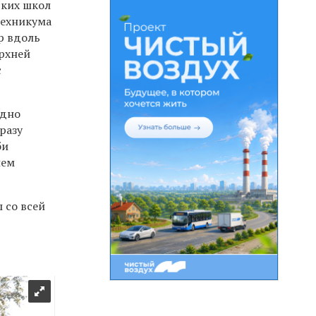
ских школ
 техникума
р вдоль
ерхней
с
одно
разу
би
ием
 со всей