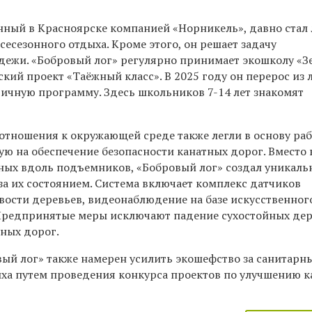
нный в Красноярске компанией «Норникель», давно ста
есезонного отдыха. Кроме этого, он решает задачу
ежи. «Бобровый лог» регулярно принимает экошколу «З
ский проект «Таёжный класс». В 2025 году он перерос из 
дичную программу. Здесь школьников 7-14 лет знакомят
тношения к окружающей среде также легли в основу ра
ую на обеспечение безопасности канатных дорог. Вместо
ных вдоль подъемников, «Бобровый лог» создал уникал
за их состоянием. Система включает комплекс датчиков
вости деревьев, видеонаблюдение на базе искусственного
Предпринятые меры исключают падение сухостойных де
тных дорог.
вый лог» также намерен усилить экошефство за санитарн
иха путем проведения конкурса проектов по улучшению к