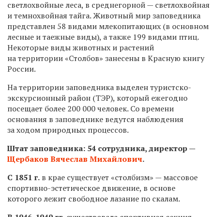
светлохвойные леса, в среднегорной — светлохвойная
и темнохвойная тайга. Животный мир заповедника
представлен 58 видами млекопитающих (в основном
лесные и таежные виды), а также 199 видами птиц.
Некоторые виды животных и растений
на территории «Столбов» занесены в Красную книгу
России.
На территории заповедника выделен туристско-
экскурсионный район (ТЭР), который ежегодно
посещает более 200 000 человек. Со времени
основания в заповеднике ведутся наблюдения
за ходом природных процессов.
Штат заповедника: 54 сотрудника, директор —
Щербаков Вячеслав Михайлович
.
С 1851 г.
в крае существует «столбизм» — массовое
спортивно-эстетическое движение, в основе
которого лежит свободное лазание по скалам.
В 1946-1949 гг.
существовала спортивная секция