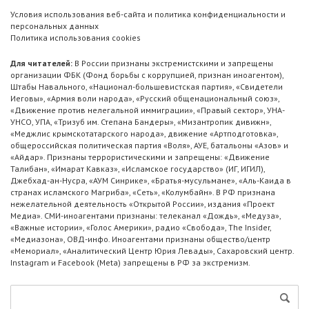
Условия использования веб-сайта и политика конфиденциальности и
персональных данных
Политика использования cookies
Для читателей:
В России признаны экстремистскими и запрещены
организации ФБК (Фонд борьбы с коррупцией, признан иноагентом),
Штабы Навального, «Национал-большевистская партия», «Свидетели
Иеговы», «Армия воли народа», «Русский общенациональный союз»,
«Движение против нелегальной иммиграции», «Правый сектор», УНА-
УНСО, УПА, «Тризуб им. Степана Бандеры», «Мизантропик дивижн»,
«Меджлис крымскотатарского народа», движение «Артподготовка»,
общероссийская политическая партия «Воля», АУЕ, батальоны «Азов» и
«Айдар». Признаны террористическими и запрещены: «Движение
Талибан», «Имарат Кавказ», «Исламское государство» (ИГ, ИГИЛ),
Джебхад-ан-Нусра, «АУМ Синрике», «Братья-мусульмане», «Аль-Каида в
странах исламского Магриба», «Сеть», «Колумбайн». В РФ признана
нежелательной деятельность «Открытой России», издания «Проект
Медиа». СМИ-иноагентами признаны: телеканал «Дождь», «Медуза»,
«Важные истории», «Голос Америки», радио «Свобода», The Insider,
«Медиазона», ОВД-инфо. Иноагентами признаны общество/центр
«Мемориал», «Аналитический Центр Юрия Левады», Сахаровский центр.
Instagram и Facebook (Metа) запрещены в РФ за экстремизм.