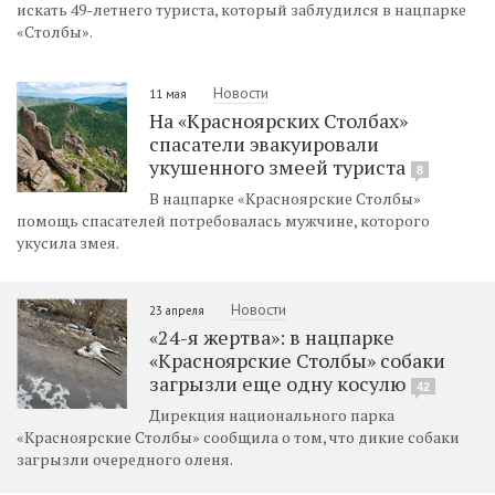
искать 49-летнего туриста, который заблудился в нацпарке
«Столбы».
Новости
11 мая
На «Красноярских Столбах»
спасатели эвакуировали
укушенного змеей туриста
8
В нацпарке «Красноярские Столбы»
помощь спасателей потребовалась мужчине, которого
укусила змея.
Новости
23 апреля
«24-я жертва»: в нацпарке
«Красноярские Столбы» собаки
загрызли еще одну косулю
42
Дирекция национального парка
«Красноярские Столбы» сообщила о том, что дикие собаки
загрызли очередного оленя.