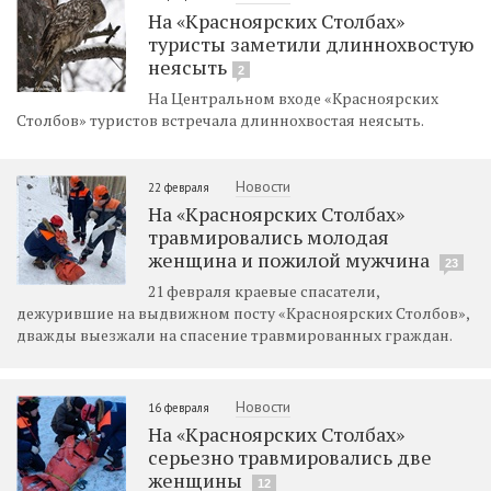
На «Красноярских Столбах»
туристы заметили длиннохвостую
неясыть
2
На Центральном входе «Красноярских
Столбов» туристов встречала длиннохвостая неясыть.
Новости
22 февраля
На «Красноярских Столбах»
травмировались молодая
женщина и пожилой мужчина
23
21 февраля краевые спасатели,
дежурившие на выдвижном посту «Красноярских Столбов»,
дважды выезжали на спасение травмированных граждан.
Новости
16 февраля
На «Красноярских Столбах»
серьезно травмировались две
женщины
12