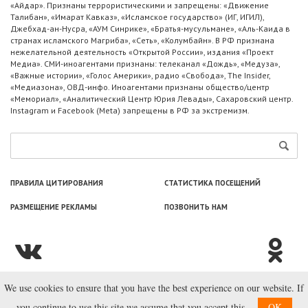
«Айдар». Признаны террористическими и запрещены: «Движение
Талибан», «Имарат Кавказ», «Исламское государство» (ИГ, ИГИЛ),
Джебхад-ан-Нусра, «АУМ Синрике», «Братья-мусульмане», «Аль-Каида в
странах исламского Магриба», «Сеть», «Колумбайн». В РФ признана
нежелательной деятельность «Открытой России», издания «Проект
Медиа». СМИ-иноагентами признаны: телеканал «Дождь», «Медуза»,
«Важные истории», «Голос Америки», радио «Свобода», The Insider,
«Медиазона», ОВД-инфо. Иноагентами признаны общество/центр
«Мемориал», «Аналитический Центр Юрия Левады», Сахаровский центр.
Instagram и Facebook (Metа) запрещены в РФ за экстремизм.
ПРАВИЛА ЦИТИРОВАНИЯ
СТАТИСТИКА ПОСЕЩЕНИЙ
РАЗМЕЩЕНИЕ РЕКЛАМЫ
ПОЗВОНИТЬ НАМ
We use cookies to ensure that you have the best experience on our website. If
© ООО «Лаборатория Новоcтей», 2003—2026.
you continue to use this site we assume that you accept this.
OK