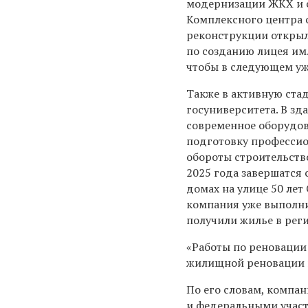
модернизации ЖКХ и с
Комплексного центра с
реконструкции открыл
по созданию лицея им.
чтобы в следующем уж
Также в активную ста
госуниверситета. В зд
современное оборудов
подготовку профессио
обороты строительство
2025 года завершатся
домах на улице 50 ле
компания уже выполни
получили жилье в рег
«Работы по реновации 
жилищной реновации и
По его словам, компа
и федеральными участ