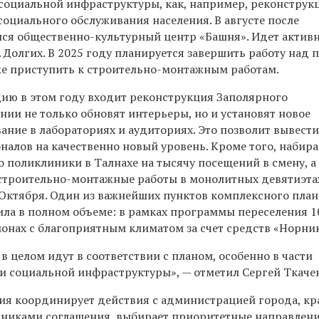
оциальной инфраструктуры, как, например, реконструк
оциального обслуживания населения. В августе после
ся общественно-культурный центр «Башня». Идет активн
 Долгих. В 2025 году планируется завершить работу над 
е приступить к строительно-монтажным работам.
дию в этом году входит реконструкция Заполярного
ании не только обновят интерьеры, но и установят новое
ание в лабораториях и аудиториях. Это позволит вывест
налов на качественно новый уровень. Кроме того, набира
 поликлиники в Талнахе на тысячу посещений в смену, а
 строительно-монтажные работы в монолитных девятиэт
т Октября. Один из важнейших пунктов комплексного план
ла в полном объеме: в рамках программы переселения 1
ионах с благоприятным климатом за счет средств «Норни
в целом идут в соответствии с планом, особенно в части
 социальной инфраструктуры», — отметил Сергей Ткаче
ния координирует действия с администрацией города, к
никами соглашения, выбирает приоритетные направлен