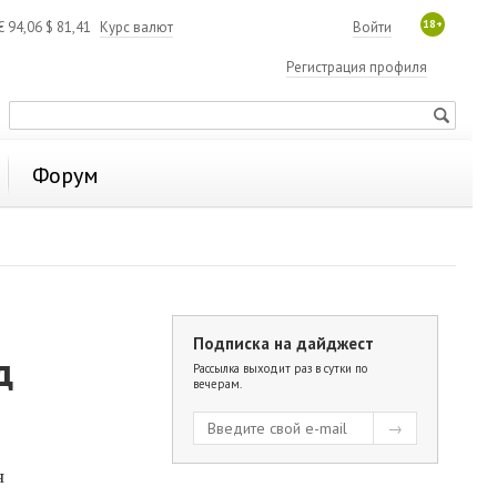
18+
€
94,06
$
81,41
Курс валют
Войти
Регистрация профиля
Форум
Подписка на дайджест
д
Рассылка выходит раз в сутки по
вечерам.
н