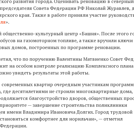
кого развития города. Оценивать реновацию в северный
 председателя Совета Федерации РФ Николай Журавлев, 
рского края. Также в работе приняли участие руководст
еля
».
й общественно-культурный центр «Башня». После этого г
обусов на газомоторном топливе, а также вручили ключи
овых домов, построенных по программе реновации.
етил, что по поручению Валентины Матвиенко Совет Фе
ржит на особом контроле реализацию Комплексного плана
ожно увидеть результаты этой работы.
т современных квартир очередным участникам програм
а, где десятилетиями не строили многоквартирные дома, 
одолжается благоустройство дворов, общественных прос
В приоритете — завершение строительства поликлиники
ея имени Владимира Ивановича Долгих. Город трудовой
 становиться комфортнее для норильчан», — отметил
 Федерации.