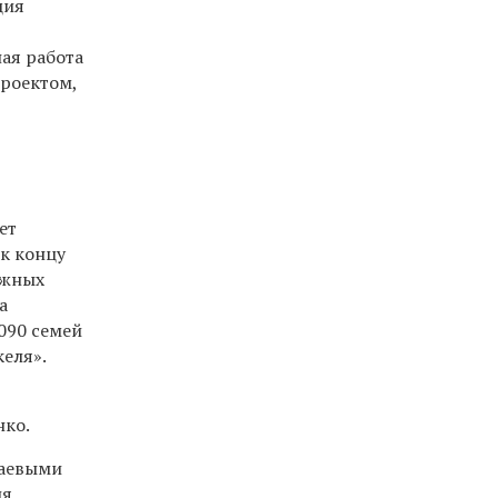
ция
ая работа
проектом,
и
ет
 к концу
ажных
а
090 семей
келя».
нко.
раевыми
ия