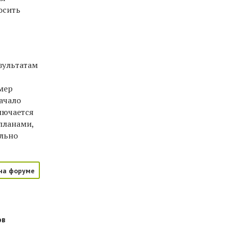
осить
зультатам
мер
ачало
лючается
планами,
ально
на форуме
ов