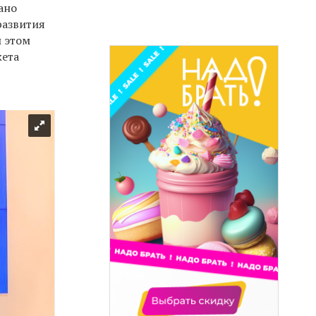
ано
развития
и этом
жета