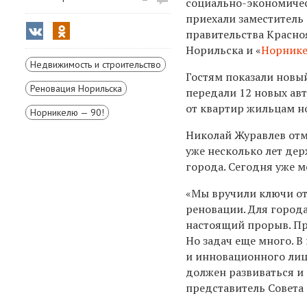
социально-экономичес
приехали заместитель
правительства Красноя
Норильска и «
Норник
Недвижимость и строительство
Гостям показали новы
Реновация Норильска
передали 12 новых авт
от квартир жильцам н
Норникелю — 90!
Николай Журавлев отм
уже несколько лет де
города. Сегодня уже м
«Мы вручили ключи о
реновации. Для город
настоящий прорыв. Пр
Но задач еще много. 
и инновационного лиц
должен развиваться и
представитель Совета