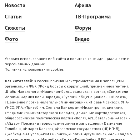
Новости
Афиша
Статьи
ТВ-Программа
Сюжеты
Форум
Фото
Видео
Условия использования веб-сайта и политика конфиденциальности и
персональных данных
Политика использования cookies
Для читателей:
В России признаны экстремистскими и запрещены
организации ФБК (Фонд борьбы с коррупцией, признан иноагентом),
Штабы Навального, «Национал-большевистская партия», «Свидетели
Иеговы», «Армия воли народа», «Русский общенациональный союз»,
«Движение против нелегальной иммиграции», «Правый сектор», УНА-
УНСО, УПА, «Тризуб им. Степана Бандеры», «Мизантропик дивижн»,
«Меджлис крымскотатарского народа», движение «Артподготовка»,
общероссийская политическая партия «Воля», АУЕ, батальоны «Азов» и
«Айдар». Признаны террористическими и запрещены: «Движение
Талибан», «Имарат Кавказ», «Исламское государство» (ИГ, ИГИЛ),
Джебхад-ан-Нусра, «АУМ Синрике», «Братья-мусульмане», «Аль-Каида в
странах исламского Магриба», «Сеть», «Колумбайн». В РФ признана