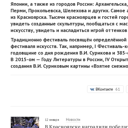
Японии, а также из городов России: Архангельска,
Перми, Прокопьевска, Шелехова и других. Самое
из Красноярска. Тысячи красноярцев и гостей го
увидеть созданные скульптуры, пообщаться с ма
искусству, увидеть и насладиться игрой оттенко
Традиционно фестиваль посвящён определённой т
фестиваля искусств. Так, например, I Фестиваль-
годовщине со дня рождения В.И. Сурикова и 385-о
В 2015-ом — Году Литературы в России, IV Откры
создания В.И. Суриковым картины «Взятие снежно
ВКонтакте
61
Новости
12 января
В Красноярске наградили победи