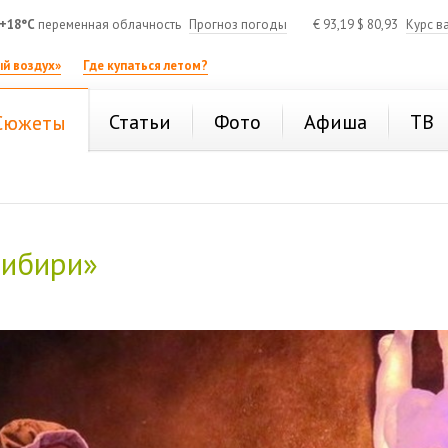
+18°C
переменная облачность
Прогноз погоды
€
93,19
$
80,93
Курс в
й воздух»
Где купаться летом?
Статьи
Фото
Афиша
ТВ
Сюжеты
Сибири»