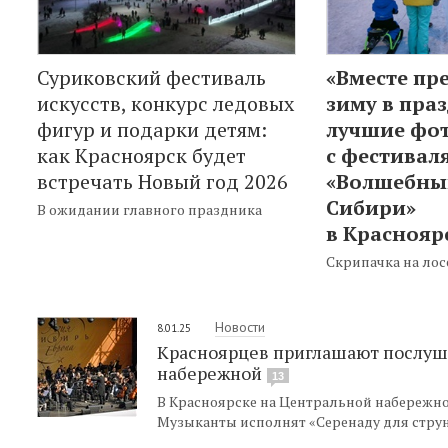
Суриковский фестиваль
«Вместе пр
искусств, конкурс ледовых
зиму в праз
фигур и подарки детям:
лучшие фо
как Красноярск будет
с фестивал
встречать Новый год 2026
«Волшебны
Сибири»
В ожидании главного праздника
в Краснояр
Скрипачка на лос
Новости
8.01.25
Красноярцев приглашают послуша
набережной
13
В Красноярске на Центральной набережно
Музыканты исполнят «Серенаду для струн