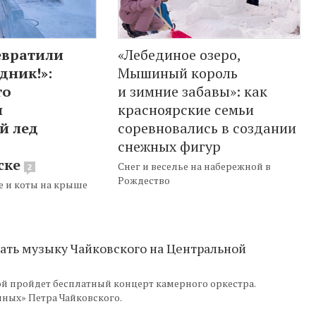
евратили
«Лебединое озеро,
дник!»:
Мышиный король
то
и зимние забавы»: как
я
красноярские семьи
й лед
соревновались в создании
снежных фигур
ске
Снег и веселье на набережной в
2
Рождество
е и коты на крыше
ть музыку Чайковского на Центральной
й пройдет бесплатный концерт камерного оркестра.
ных» Петра Чайковского.