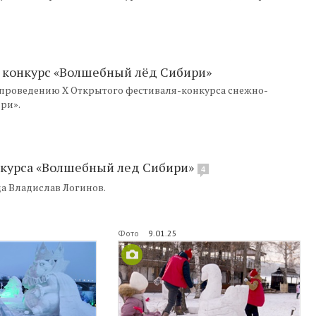
т конкурс «Волшебный лёд Сибири»
к проведению X Открытого фестиваля-конкурса снежно-
ри».
нкурса «Волшебный лед Сибири»
4
а Владислав Логинов.
Фото
9.01.25