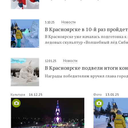
Новости
3.10.25
В Красноярске в 10-й раз пройде
В Красноярске уже началась подготовка 
ледовых скульптур «Волшебный лёд Сиби
Новости
12.01.25
В Красноярске подвели итоги ко
Награды победителям вручил глава город
Культура
16.12.25
Фото
13.01.25