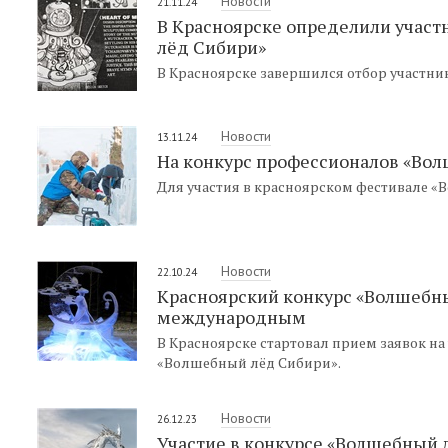
Новости
21.11.24
В Красноярске определили участ
лёд Сибири»
В Красноярске завершился отбор участн
Новости
13.11.24
На конкурс профессионалов «Вол
Для участия в красноярском фестивале «
Новости
22.10.24
Красноярский конкурс «Волшебны
международным
В Красноярске стартовал прием заявок на
«Волшебный лёд Сибири».
Новости
26.12.23
Участие в конкурсе «Волшебный л