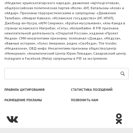
«Меджлис крымскотатарского народа», движение «Артподготовка»,
общероссийская политическая партия «Воля», АУЕ, батальоны «Азов» и
«Айдар». Признаны террористическими и запрещены: «Движение
Талибан», «Имарат Кавказ», «Исламское государство» (ИГ, ИГИЛ),
Джебхад-ан-Нусра, «АУМ Синрике», «Братья-мусульмане», «Аль-Каида в
странах исламского Магриба», «Сеть», «Колумбайн». В РФ признана
нежелательной деятельность «Открытой России», издания «Проект
Медиа». СМИ-иноагентами признаны: телеканал «Дождь», «Медуза»,
«Важные истории», «Голос Америки», радио «Свобода», The Insider,
«Медиазона», ОВД-инфо. Иноагентами признаны общество/центр
«Мемориал», «Аналитический Центр Юрия Левады», Сахаровский центр.
Instagram и Facebook (Metа) запрещены в РФ за экстремизм.
ПРАВИЛА ЦИТИРОВАНИЯ
СТАТИСТИКА ПОСЕЩЕНИЙ
РАЗМЕЩЕНИЕ РЕКЛАМЫ
ПОЗВОНИТЬ НАМ