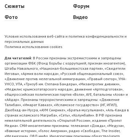
Сюжеты
Форум
Фото
Видео
Условия использования веб-сайта и политика конфиденциальности и
персональных данных
Политика использования cookies
Для читателей:
В России признаны экстремистскими и запрещены
организации ФБК (Фонд борьбы с коррупцией, признан иноагентом),
Штабы Навального, «Национал-большевистская партия», «Свидетели
Иеговы», «Армия воли народа», «Русский общенациональный союз»,
«Движение против нелегальной иммиграции», «Правый сектор», УНА-
УНСО, УПА, «Тризуб им. Степана Бандеры», «Мизантропик дивижн»,
«Меджлис крымскотатарского народа», движение «Артподготовка»,
общероссийская политическая партия «Воля», АУЕ, батальоны «Азов» и
«Айдар». Признаны террористическими и запрещены: «Движение
Талибан», «Имарат Кавказ», «Исламское государство» (ИГ, ИГИЛ),
Джебхад-ан-Нусра, «АУМ Синрике», «Братья-мусульмане», «Аль-Каида в
странах исламского Магриба», «Сеть», «Колумбайн». В РФ признана
нежелательной деятельность «Открытой России», издания «Проект
Медиа». СМИ-иноагентами признаны: телеканал «Дождь», «Медуза»,
«Важные истории», «Голос Америки», радио «Свобода», The Insider,
«Медиазона», ОВД-инфо. Иноагентами признаны общество/центр