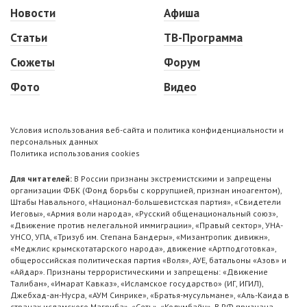
Новости
Афиша
Статьи
ТВ-Программа
Сюжеты
Форум
Фото
Видео
Условия использования веб-сайта и политика конфиденциальности и
персональных данных
Политика использования cookies
Для читателей:
В России признаны экстремистскими и запрещены
организации ФБК (Фонд борьбы с коррупцией, признан иноагентом),
Штабы Навального, «Национал-большевистская партия», «Свидетели
Иеговы», «Армия воли народа», «Русский общенациональный союз»,
«Движение против нелегальной иммиграции», «Правый сектор», УНА-
УНСО, УПА, «Тризуб им. Степана Бандеры», «Мизантропик дивижн»,
«Меджлис крымскотатарского народа», движение «Артподготовка»,
общероссийская политическая партия «Воля», АУЕ, батальоны «Азов» и
«Айдар». Признаны террористическими и запрещены: «Движение
Талибан», «Имарат Кавказ», «Исламское государство» (ИГ, ИГИЛ),
Джебхад-ан-Нусра, «АУМ Синрике», «Братья-мусульмане», «Аль-Каида в
странах исламского Магриба», «Сеть», «Колумбайн». В РФ признана